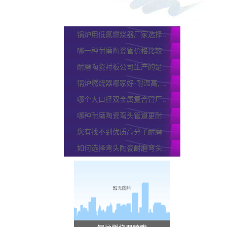
保证产品质量的同时耐磨陶瓷管报价哪家低?
好的陶瓷耐磨弯头厂家从哪些方面体现呢?
锅炉用低氮燃烧器厂家选择的标准是什么?
哪一种耐磨陶瓷管价格比较便宜呢?
耐磨陶瓷衬板公司生产的是三合一陶瓷衬板吗？
锅炉燃烧器哪家好-耐温高,增强寿命[江河]
哪个大口径双金属复合管厂家可以提供现场测绘的服务?
哪种耐磨陶瓷弯头管道更耐高温?
您有找不到优质高分子耐磨管厂家的烦恼吗?
如何选择弯头陶瓷耐磨弯头才能更好的节约成本呢?