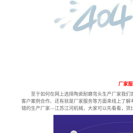
厂家服
至于如何在网上选择陶瓷耐磨弯头生产厂家我们
客户案例合作、还有就是厂家服务等方面来线上了解
错的生产厂家
—江苏江河机械，大家可以先看看，货