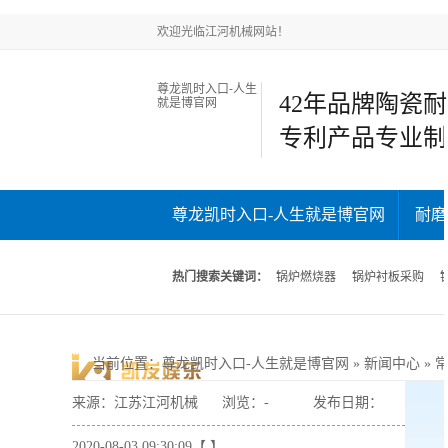
欢迎光临江河机械网站！
尊龙凯时入口-人生
42年品牌陶瓷
就是博官网
专利产品专业制造
时入口
尊龙凯时入口-人生就是博官网
耐磨
新闻中心
关于江河
联系江河
热门搜索关键词：
锅炉燃烧器
锅炉衬板采购
当前位置
：
尊龙凯时入口-人生就是博官网
»
新闻中心
»
来源：江苏江河机械
浏览：
-
发布日期：
2020-08-03 09:30:09【 】