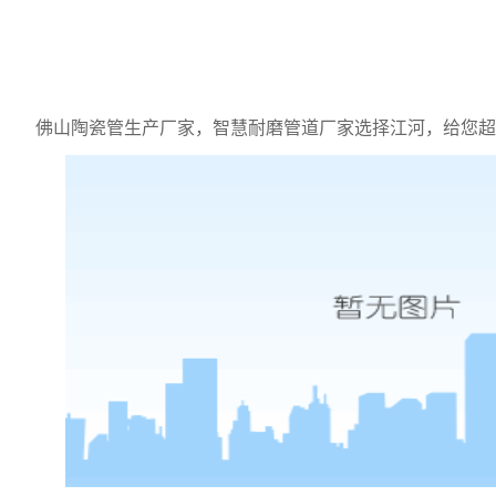
佛山陶瓷管生产厂家，智慧耐磨管道厂家选择江河，给您超