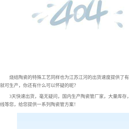
烧结陶瓷的特殊工艺同样也为江苏江河的出货速度提供了有
就可生产，你还有什么可以怀疑的呢？
3天快速出货，毫无疑问，国内生产陶瓷管厂家，大量库存
线等您，给您提供一系列陶瓷管方案！