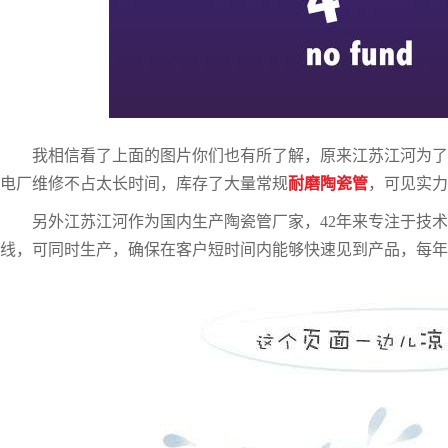
我相信看了上面的图片你们也有所了解，原来江苏江河为了
电厂维修不占太长时间，库存了大量常规
耐磨陶瓷管
，可见实力
另外江苏江河作为国内生产陶瓷管厂家，
42年来专注于技
线，可同时生产，确保在客户短时间内能够快速见到产品，每年出