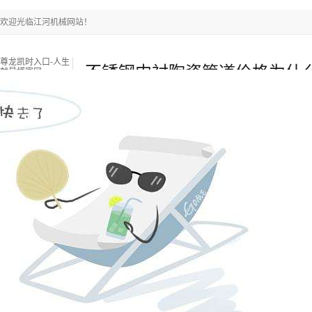
欢迎光临江河机械网站！
尊龙凯时入口-人生
不锈钢内衬陶瓷管道价格为什
就是博官网
有高有低?[江河]-尊龙凯时入口
尊龙凯时入口-人生就是博官网
耐磨陶瓷管
双金属复合
新闻中心
关于江河
联系江河
热门搜索关键词：
锅炉燃烧器
锅炉衬板采购
锅炉风帽
当前位置
：
尊龙凯时入口-人生就是博官网
»
新闻中心
»
常见问题
»
不
来源：江苏江河机械
浏览：
-
发布日期：
2023-11-10 14:00:00【 】