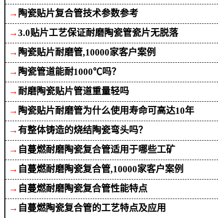
→
陶瓷贴片复合管技术参数参考
→
3.0贴片工艺保证耐磨陶瓷管瓷片无脱落
→
陶瓷
贴片耐磨管
,
10000
家客户案例
→
陶瓷管道能耐
1000℃吗？
→
耐磨陶瓷贴片管道重量轻吗
→
陶瓷贴片耐磨管为什么使用寿命可高达
10年
→
有整体铸造的烧结陶瓷弯头吗？
→
自蔓燃耐磨陶瓷复合管适用于哪些工矿
→
自蔓燃耐磨陶瓷复合管
,10000家客户案例
→
自蔓燃耐磨陶瓷复合管性能特点
→
自蔓燃陶瓷
复合
管的工艺特点及应用