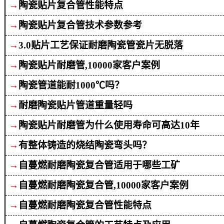
→
陶瓷贴片
复合
管性能特点
→
陶瓷贴片复合管技术参数参考
→
3.0贴片工艺保证耐磨陶瓷管瓷片无脱落
→
陶瓷
贴片耐磨管
,
10000
家客户案例
→
陶瓷管道能耐
1000℃吗？
→
耐磨陶瓷贴片管道重量轻吗
→
陶瓷贴片耐磨管为什么使用寿命可高达
10年
→
有整体铸造的烧结陶瓷弯头吗？
→
自蔓燃耐磨陶瓷复合管适用于哪些工矿
→
自蔓燃耐磨陶瓷复合管
,10000家客户案例
→
自蔓燃耐磨陶瓷复合管性能特点