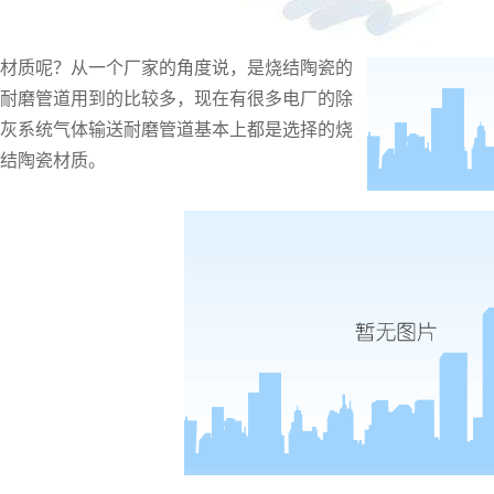
除灰系统气体输送耐磨管道
通常选择什么
材质呢？从一个厂家的角度说，是烧结陶瓷的
耐磨管道用到的比较多，现在有很多电厂的除
灰系统气体输送耐磨管道基本上都是选择的烧
结陶瓷材质。