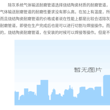
除灰系统气体输送耐磨管道选择烧结陶瓷材质的耐磨管道，
气体输送耐磨管道的耐磨性要求没有那么高，在加上有温度，所
而且烧结陶瓷耐磨管道的价格或者说在性能上都是比较合适除灰
耐磨管道，即使在生产完成后也是可以进行切割与焊接操作。而
的，烧结陶瓷耐磨管道，在安装的时候可以焊接等操作。但是不