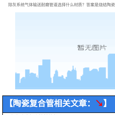
除灰系统气体输送耐磨管道选择什么材质？答案是烧结陶瓷
【陶瓷复合管相关文章：
↘
】