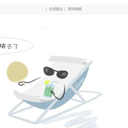
│
在线留言
│
网站地图
网的产品中心
项目案例
相关行业资讯