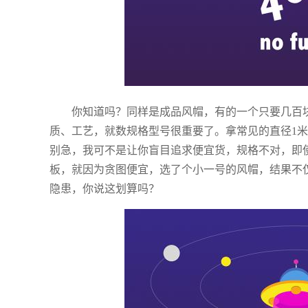
你知道吗？同样是成品风帽，有的一个只要几百
质、工艺，就数规格型号很重要了。拿常见的直径
1
别急，我可不是让你盲目追求便宜货，规格不对，即
板，就因为贪图便宜，选了个小一号的风帽，结果不
隐患，你说这划算吗？