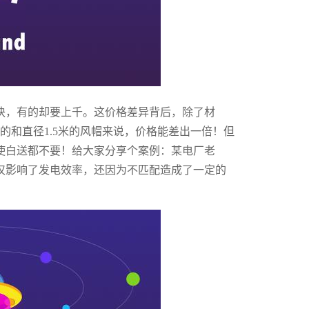
块，有的却要上千。这价格差异背后，除了材
米的和直径1.5米的风帽来说，价格能差出一倍！但
使白送都不要！给大家分享个案例：某电厂老
仅影响了发电效率，还因为不匹配造成了一定的