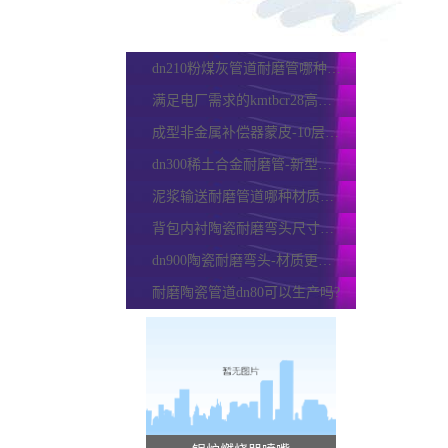
挖到宝了！中速磨煤机导向耐磨衬板，耐磨性能不错哦！
dn200电除尘耐磨管道是哪种材质的?[江河]
dn210粉煤灰管道耐磨管哪种材质好[江河]
满足电厂需求的kmtbcr28高铬耐磨衬板
成型非金属补偿器蒙皮-10层蒙皮定制[江河]
dn300稀土合金耐磨管-新型材料组合[江河]
泥浆输送耐磨管道哪种材质好用[江河]
背包内衬陶瓷耐磨弯头尺寸定制范围多少?
dn900陶瓷耐磨弯头-材质更新[江河]
耐磨陶瓷管道dn80可以生产吗?