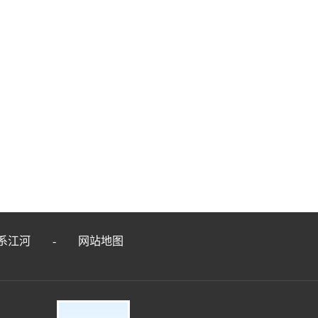
系江河
-
网站地图