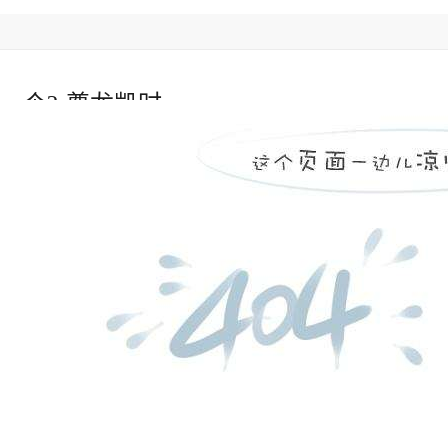
一个?-尊龙凯时
陶瓷管
双金属复合管
电厂锅炉燃烧器
人生就是博官
锅炉风帽
行业资讯
»
成品风帽多少钱一个?