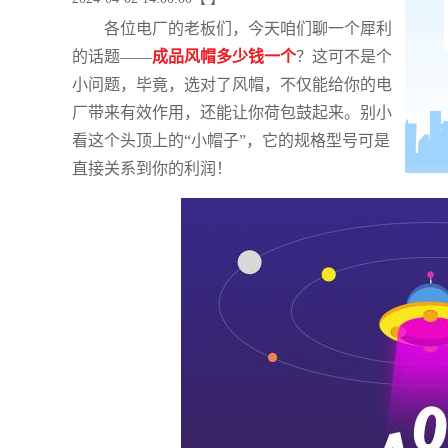
各位电厂的老板们，今天咱们聊一个犀利
的话题
——
成品风帽多少钱一个
？这可不是个
小问题，毕竟，选对了风帽，不仅能给你的电
厂带来有效作用，还能让你荷包鼓起来。别小
看这个头顶上的“小帽子”，它的规格型号可是
直接关系到你的利润！