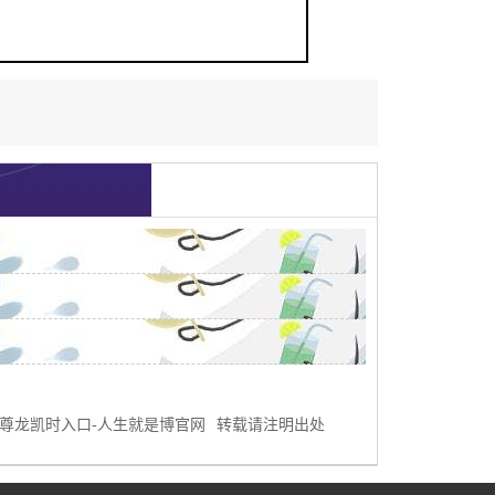
尊龙凯时入口-人生就是博官网
转载请注明出处