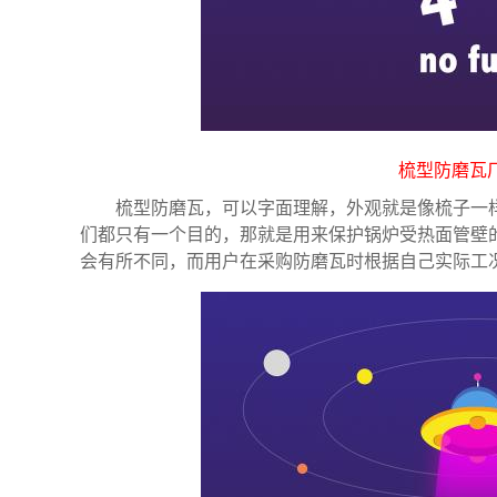
梳型防磨瓦
梳型防磨瓦，可以字面理解，外观就是像梳子一
们都只有一个目的，那就是用来保护锅炉受热面管壁
会有所不同，而用户在采购防磨瓦时根据自己实际工