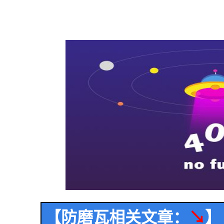
【防磨瓦相关文章：
↘
】