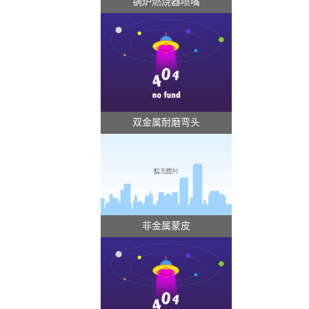
锅炉燃烧器喷嘴
双金属耐磨弯头
非金属蒙皮