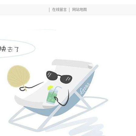
│
在线留言
│
网站地图
网的产品中心
项目案例
相关常见问题