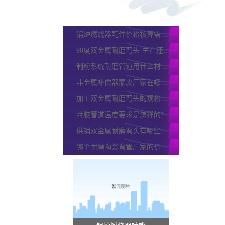
磨煤机机壳防磨板哪家能做?[江河]
三合一耐磨衬板是什么?
锅炉燃烧器配件价格核算需要提供什么?[江河]
90度双金属耐磨弯头-生产还需要什么
制粉系统耐磨管道用什么材质?[江河]
非金属补偿器蒙皮厂家在哪里呢？
加工双金属耐磨弯头的规格有哪些?[江河]
衬胶管道温度要求是怎样的?
供销双金属耐磨弯头有哪些连接方式?
哪个耐磨陶瓷弯管厂家的价格比较好呢