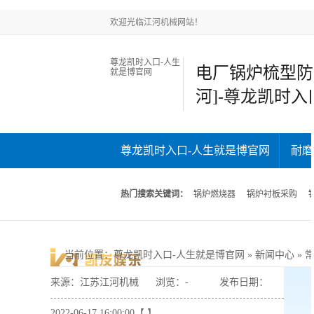
欢迎光临江河机械网站！
尊龙凯时入口-人生
电厂锅炉梳型防
就是博官网
河]-尊龙凯时入
尊龙凯时入口-人生就是博官网
耐磨
新闻中心
关于江河
联系江河
热门搜索关键词：
锅炉燃烧器
锅炉衬板采购
当前位置
：
尊龙凯时入口-人生就是博官网
»
新闻中心
»
来源：江苏江河机械
浏览：
-
发布日期：
2022-06-17 16:00:00【 】