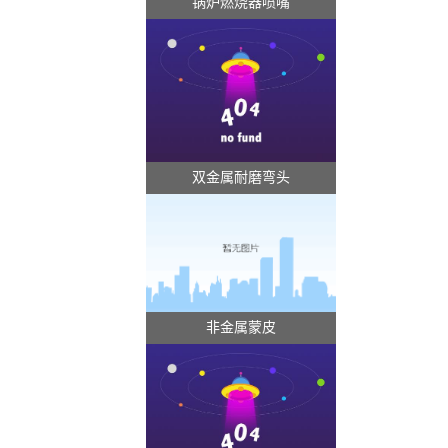
锅炉燃烧器喷嘴
双金属耐磨弯头
非金属蒙皮