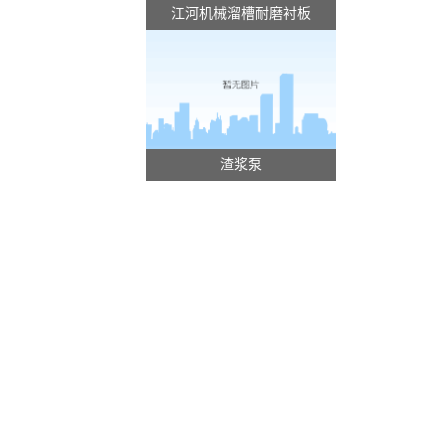
江河机械溜槽耐磨衬板
渣浆泵