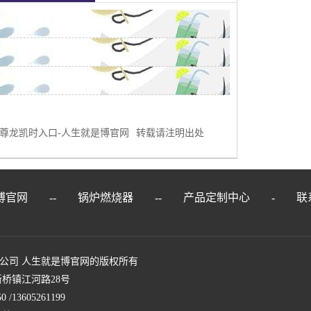
尊龙凯时入口-人生就是博官网
转载请注明出处
博官网
--
锅炉燃烧器
--
产品定制中心
-
联
公司 人生就是博官网的版权所有
桥镇江河路28号
/13605261199