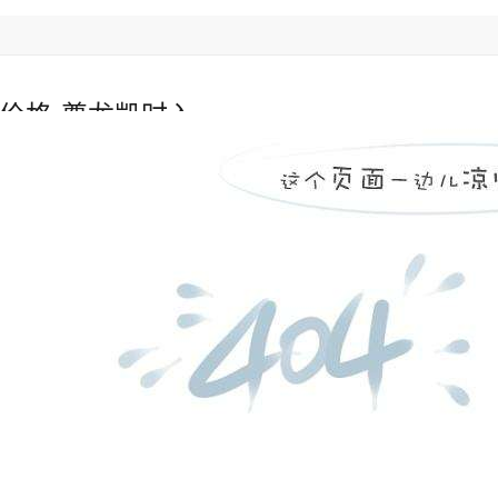
价格-尊龙凯时入
陶瓷管
双金属复合管
电厂锅炉燃烧器
人生就是博官
锅炉风帽
常见问题
»
非标高锰钢衬板价格-到哪里找呢？