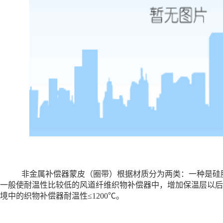
非金属
补偿器
蒙皮（圈带）根据材质分
为两
类
：
一种是硅
一般使耐温性比较低的风道纤维织物补偿器中，增加保温层以后
境中的织物补偿器耐温性≤1200℃。