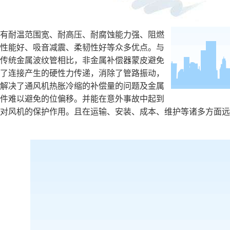
非金属补偿器蒙皮又叫脱硫圈带、非金属织
物圈带等名称，主要有多层软质材料制造，具
有耐温范围宽、耐高压、耐腐蚀能力强、阻燃
性能好、吸音减震、柔韧性好等众多优点。与
传统金属波纹管相比，
非金属补偿器蒙皮
避免
了连接产生的硬性力传递，消除了管路振动，
解决了通风机热胀冷缩的补偿量
的
问题及金属
件难以避免的位偏移。并能在意外事故中起到
对风机的保护作用。且在运输、安装、成本、维护等诸多方面
远