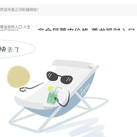
欢迎光临江河机械网站！
尊龙凯时入口-人生
非金属蒙皮价格-尊龙凯时入口
就是博官网
尊龙凯时入口-人生就是博官网
耐磨陶瓷管
双金属复合
新闻中心
关于江河
联系江河
热门搜索关键词：
锅炉燃烧器
锅炉衬板采购
锅炉风帽
当前位置
：
尊龙凯时入口-人生就是博官网
»
新闻中心
»
常见问题
»
非
来源：江苏江河机械
浏览：
-
发布日期：
2021-05-22 16:00:00【 】