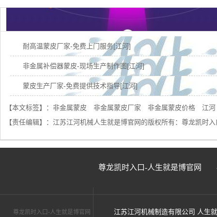
耐高温蒙皮厂家-免费上门服务[江河]
非金属补偿器蒙皮-现场生产制作图[江河]
蒙皮生产厂家-免费提供技术指导[江河]
江苏蒙皮哪家好-用过的客户都推荐[江苏江河]
【本文标签】：
非金属蒙皮
非金属蒙皮厂家
非金属蒙皮价格
江河
【责任编辑】：
江苏江河机械人生就是博官网的版权所有：
尊龙凯时入
防火防紫外线蒙皮-可1天快速出货[江河]
锅炉非金属膨胀节蒙皮-免费提供技术指导与服务[江河]
锅炉非金属膨胀节蒙皮-实力厂家品质有保障[江河]
尊龙凯时入口-人生就是博官网
非金属膨胀节蒙皮规格-按需生产、按层加工
非金属蒙皮厂家供应-当天发货[江河]
江苏江河机械制造有限公司 人生
尊龙凯时入口-人生就是博官网