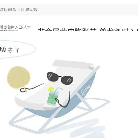
欢迎光临江河机械网站！
尊龙凯时入口-人生
非金属蒙皮膨胀节-尊龙凯时入
就是博官网
尊龙凯时入口-人生就是博官网
耐磨陶瓷管
双金属复合
新闻中心
关于江河
联系江河
热门搜索关键词：
锅炉燃烧器
锅炉衬板采购
锅炉风帽
当前位置
：
尊龙凯时入口-人生就是博官网
»
新闻中心
»
行业资讯
»
非
来源：江苏江河机械
浏览：
-
发布日期：
2021-08-28 10:00:00【 】