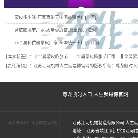
蒙皮多少钱-厂家直供无中间商赚差价[江河]
蒙皮膨胀节厂家-质量更靠谱,双重保护[江河]
非金属补偿器蒙皮厂家-全国统一出厂价[江河]
耐高温蒙皮厂家-免费上门服务[江河]
【本文标签】：
非金属蒙皮膨胀节
非金属蒙皮膨胀节厂家
非金属蒙
【责任编辑】：
江苏江河机械人生就是博官网的版权所有：
尊龙凯时入
非金属补偿器蒙皮-现场生产制作图[江河]
蒙皮生产厂家-免费提供技术指导[江河]
江苏蒙皮哪家好-用过的客户都推荐[江苏江河]
尊龙凯时入口-人生就是博官网
防火防紫外线蒙皮-可1天快速出货[江河]
锅炉非金属膨胀节蒙皮-免费提供技术指导与服务[江河]
江苏江河机械制造有限公司 人生
尊龙凯时入口-人生就是博官网
锅炉非金属膨胀节蒙皮-实力厂家品质有保障[江河]
地址： 江苏省靖江市新桥镇江河路