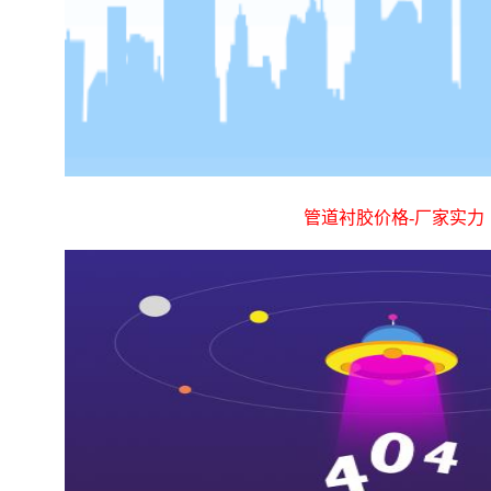
管道衬胶价格
-厂家实力