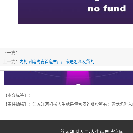
下一篇：
上一篇：
内衬耐磨陶瓷管道生产厂家是怎么发货的
【本文标签】：
【责任编辑】：
江苏江河机械人生就是博官网的版权所有：
尊龙凯时入
尊龙凯时入口-人生就是博官网