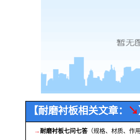
【耐磨衬板相关文章：
↘
→
耐磨衬板七问七答
（规格、材质、作