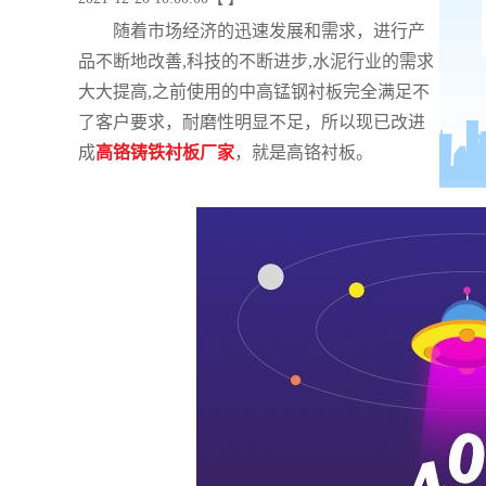
随着市场经济的迅速发展和需求，进行产
品不断地改善
,科技的不断进步,水泥行业的需求
大大提高,之前使用的中高锰钢衬板完全满足不
了客户要求，耐磨性明显不足，所以现已改进
成
高铬铸铁衬板厂家
，就是高铬衬板。