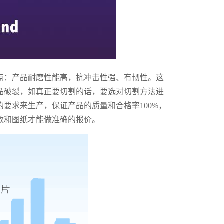
点：产品耐磨性能高，抗冲击性强、有韧性。这
品破裂，如真正要切割的话，要选对切割方法进
的要求来生产，保证产品的质量和合格率
100%，
数和图纸才能做准确的报价。