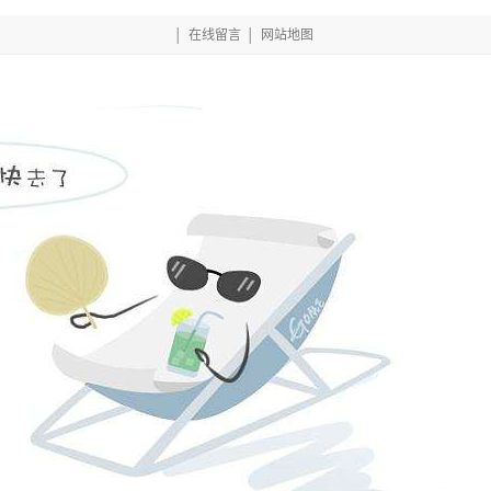
│
在线留言
│
网站地图
网的产品中心
项目案例
相关常见问题