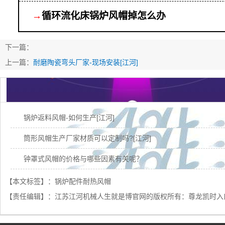
→
循环流化床锅炉风帽掉怎么办
下一篇：
上一篇：
耐磨陶瓷弯头厂家-现场安装[江河]
锅炉返料风帽-如何生产[江河]
筒形风帽生产厂家材质可以定制吗?[江河]
钟罩式风帽的价格与哪些因素有关呢？
锅炉风帽加工厂家-硅溶胶精密铸造[江河]
【本文标签】：
锅炉配件耐热风帽
【责任编辑】：
江苏江河机械人生就是博官网的版权所有：
尊龙凯时入
锅炉风帽生产厂家可以生产哪些形状呢?[江河]
锅炉风帽加工厂-不踩坑就找[江河]