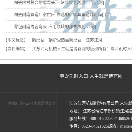
陶瓷内衬复合耐磨弯头,一站式服务送货上门[江河]
陶瓷耐磨管道厂家供应-你选的厂家具备这几点吗[江河]
背包耐磨陶瓷弯头-应用领域的那些事儿[江河]
双金属复合耐磨管道-迟不容缓合作于[江河]
【本文标签】：
防磨瓦
锅炉受热面防磨瓦
江苏江河
【责任编辑】：
江苏江河机械人生就是博官网的版权所有：
尊龙凯时入
耐磨板生产厂家-好厂家赞叹不已[江河]
高铬耐磨双金属耐磨管道-兄弟给的[江河]
耐磨陶瓷弯头三通-官方材质解析[江河]
尊龙凯时入口-人生就是博官网
耐磨双金属复合管件-免费提供现场1对1技术指导与操作服务[江河
双金属复合耐磨管件-不要掉以轻心联系[江河]
江苏江河机械制造有限公司 人生
尊龙凯时入口-人生就是博官网
双金属耐磨衬管,一枝独秀看品牌厂家[江河]
地址： 江苏省靖江市新桥镇江河路
服务热线：400-015-3350 /13605261
传真：0523-84321326邮箱：
maste