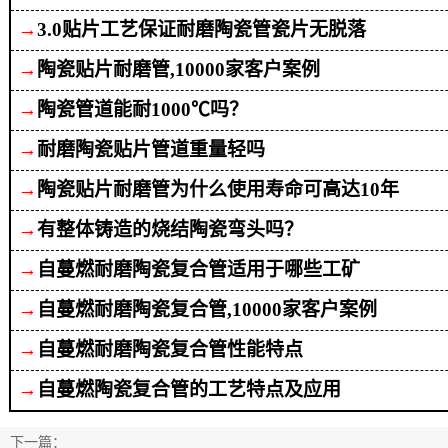
→
3.0贴片工艺保证耐磨陶瓷管瓷片无脱落
→
陶瓷
贴片耐磨管
,
10000
家客户案例
→
陶瓷管道能耐
1000℃吗？
→
耐磨陶瓷贴片管道重量轻吗
→
陶瓷贴片耐磨管为什么使用寿命可高达
10年
→
有整体铸造的烧结陶瓷弯头吗？
→
自蔓燃耐磨陶瓷复合管适用于哪些工矿
→
自蔓燃耐磨陶瓷复合管
,10000家客户案例
→
自蔓燃耐磨陶瓷复合管性能特点
→
自蔓燃陶瓷
复合
管的工艺特点及应用
下一篇：