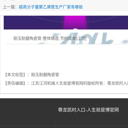
上一篇：
超高分子量聚乙烯管生产厂家有哪些
刚玉耐磨陶瓷管-整体铸造,节约成本[江河]
【本文标签】：
刚玉耐磨陶瓷管
【责任编辑】：
江苏江河机械人生就是博官网的版权所有：
尊龙凯时入
尊龙凯时入口-人生就是博官网