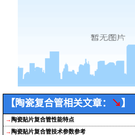
【陶瓷复合管相关文章：
↘
】
→
陶瓷贴片
复合
管性能特点
→
陶瓷贴片复合管技术参数参考