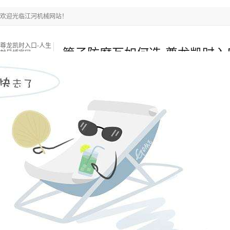
欢迎光临江河机械网站！
尊龙凯时入口-人生
管子防磨瓦如何选-尊龙凯时入
就是博官网
尊龙凯时入口-人生就是博官网
耐磨陶瓷管
双金属复合
新闻中心
关于江河
联系江河
热门搜索关键词：
锅炉燃烧器
锅炉衬板采购
锅炉风帽
当前位置
：
尊龙凯时入口-人生就是博官网
»
新闻中心
»
常见问题
»
管
来源：江苏江河机械
浏览：
-
发布日期：
2019-11-20 09:00:34【 】