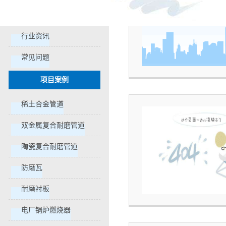
江河新闻
行业资讯
常见问题
项目案例
稀土合金管道
双金属复合耐磨管道
陶瓷复合耐磨管道
防磨瓦
耐磨衬板
电厂锅炉燃烧器