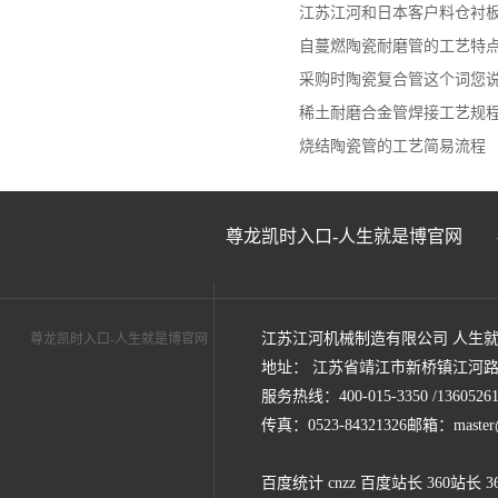
江苏江河和日本客户料仓衬
自蔓燃陶瓷耐磨管的工艺特
采购时陶瓷复合管这个词您
稀土耐磨合金管焊接工艺规
烧结陶瓷管的工艺简易流程
尊龙凯时入口-人生就是博官网
江苏江河机械制造有限公司 人生
尊龙凯时入口-人生就是博官网
地址： 江苏省靖江市新桥镇江河路
服务热线：400-015-3350 /13605261
传真：0523-84321326邮箱：
maste
百度统计 cnzz 百度站长 360站长 3