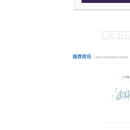
<...
推荐资讯
/ RECOMMENDED NEWS
江苏江河和日