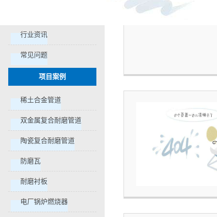
江河新闻
行业资讯
常见问题
项目案例
稀土合金管道
双金属复合耐磨管道
陶瓷复合耐磨管道
防磨瓦
耐磨衬板
电厂锅炉燃烧器