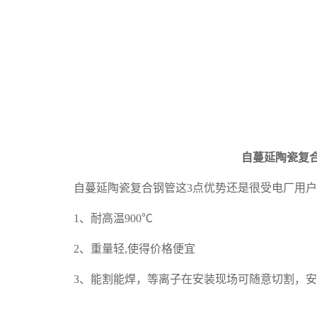
自蔓延陶瓷复
自蔓延陶瓷复合钢管
这
3点优势还是很受电厂用
1、耐高温900℃
2、重量轻,使得价格便宜
3、能割能焊，等离子在安装现场可随意切割，