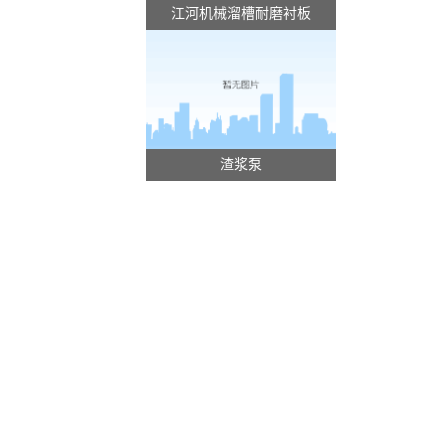
江河机械溜槽耐磨衬板
渣浆泵