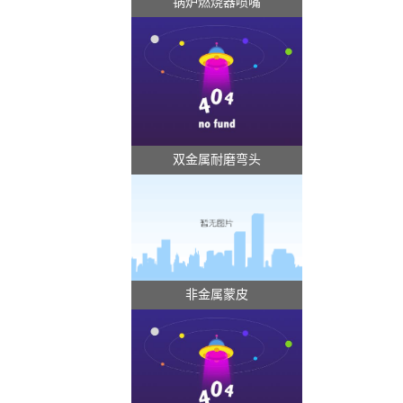
锅炉燃烧器喷嘴
双金属耐磨弯头
非金属蒙皮