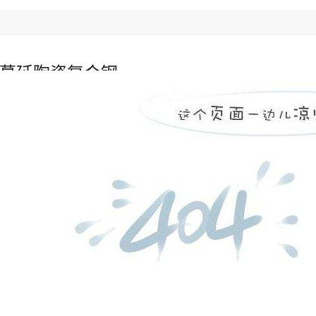
蔓延陶瓷复合钢
-尊龙凯时入口
陶瓷管
双金属复合管
电厂锅炉燃烧器
人生就是博官
锅炉风帽
常见问题
»
电厂必选择的自蔓延陶瓷复合钢管不妨来看看？