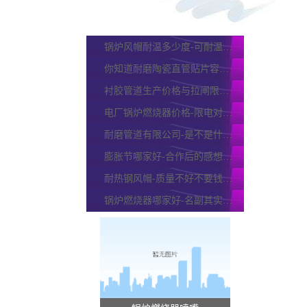
稀土合金耐磨管哪家有-21年厂家直接供应[江河]
稀土合金耐磨管找哪家-2步帮你找到
锅炉风帽耐温多少度-可耐温800-1250℃不变形[江河]
你知道耐磨陶瓷直管贴片容易脱落的原因吗?
衬胶管道生产价格与拉闸限电后的价格成正比吗？
电厂锅炉燃烧器价格-限电对燃烧器价格有影响吗？
耐磨管道有限公司-是不是什么材质都有呢？
膨胀节哪家好-合作后的感想[江河]
耐热钢风帽-质量不好不要钱你会心动吗？
锅炉燃烧器哪家好-名副其实的厂家[江河]