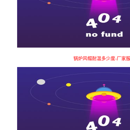
锅炉风帽耐温多少度
-厂家