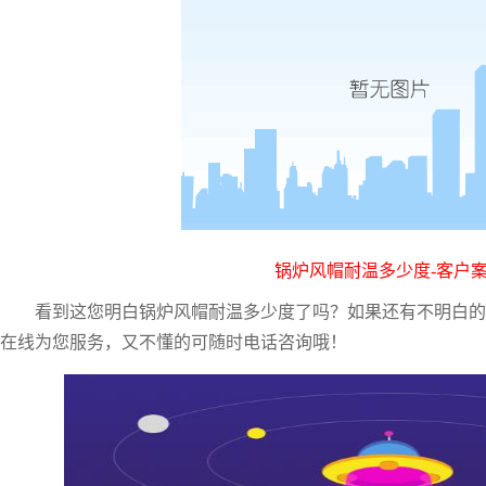
锅炉风帽耐温多少度
-客户
看到这您明白锅炉风帽耐温多少度了吗？如果还有不明白的
在线为您服务，又不懂的可随时电话咨询哦！