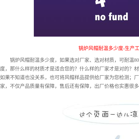
锅炉风帽耐温多少度
-生产
锅炉风帽耐温多少度，如果选对厂家、选对材质，可耐温
8
度，那什么样的材质才是适合您的？什么样的厂家才是对的？材
如果不知道也没关系，也可将风帽样品提供给厂家为您检测；厂
家，不仅产品质量有保障，售后还有保障，出厂价格也实惠很多