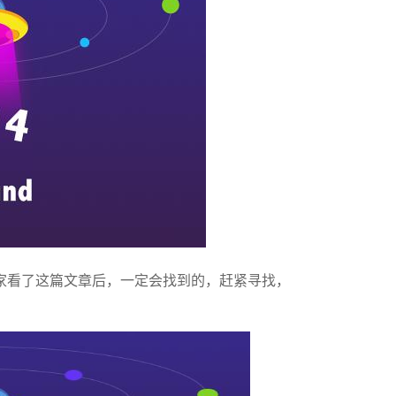
家看了这篇文章后，一定会找到的，赶紧寻找，