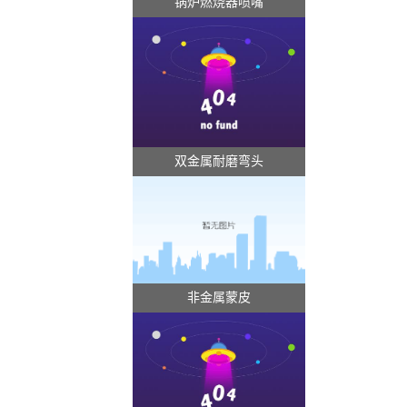
锅炉燃烧器喷嘴
双金属耐磨弯头
非金属蒙皮