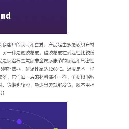
众多客户的认可和喜爱，产品是由多层软织布材
，另一种是氟胶蒙皮，硅胶蒙皮在耐温性比较低
就是保温棉是兼顾非金属膨胀节的保温和气密性
织物补偿器，耐温性高达
1200℃。温度是不一样
较多，它们每一层的材料都不一样，主要根据客
时，货期也较短，量少当天就能发货，既不用担
吗？