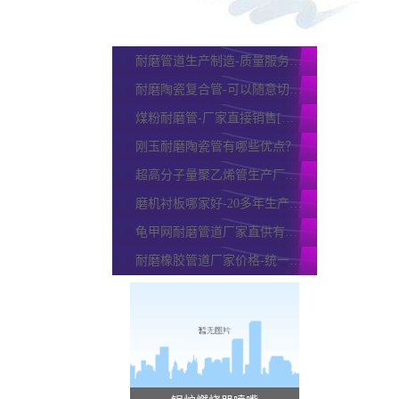
供销双金属耐磨弯头都有哪些材质可选？
双金属耐磨管道生产管道有质量靠谱的厂家吗？
耐磨管道生产制造-质量服务至上[江河]
耐磨陶瓷复合管-可以随意切割焊接[江河]
煤粉耐磨管-厂家直接销售[江河]
刚玉耐磨陶瓷管有哪些优点？
超高分子量聚乙烯管生产厂家有哪些
磨机衬板哪家好-20多年生产厂家[江河]
龟甲网耐磨管道厂家直供有哪些好处?[江河]
耐磨橡胶管道厂家价格-统一出厂价[江河]