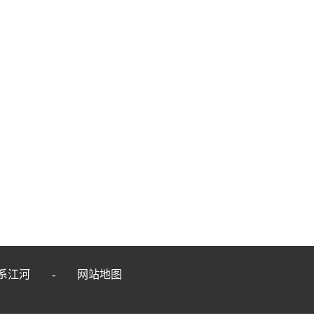
系江河
-
网站地图