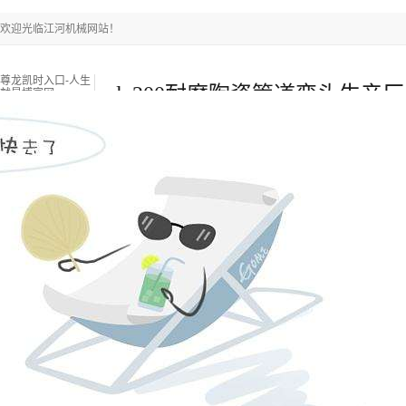
欢迎光临江河机械网站！
尊龙凯时入口-人生
dn200耐磨陶瓷管道弯头生产
就是博官网
瓷片样式有哪些-尊龙凯时入口
尊龙凯时入口-人生就是博官网
耐磨陶瓷管
双金属复合
新闻中心
关于江河
联系江河
热门搜索关键词：
锅炉燃烧器
锅炉衬板采购
锅炉风帽
当前位置
：
尊龙凯时入口-人生就是博官网
»
新闻中心
»
常见问题
»
d
来源：江苏江河机械
浏览：
-
发布日期：
2023-11-30 14:00:00【 】