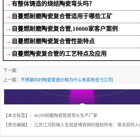
→
有整体铸造的烧结陶瓷弯头吗？
→
自蔓燃耐磨陶瓷复合管适用于哪些工矿
→
自蔓燃耐磨陶瓷复合管
,10000家客户案例
→
自蔓燃耐磨陶瓷复合管性能特点
→
自蔓燃陶瓷
复合
管的工艺特点及应用
下一篇：
上一篇：
不锈钢内衬陶瓷管道价格为什么有高有低?[江河]
【本文标签】：
dn200耐磨陶瓷管道弯头生产厂家
【责任编辑】：
江苏江河机械人生就是博官网的版权所有：
尊龙凯时入