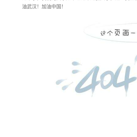
油武汉！加油中国！