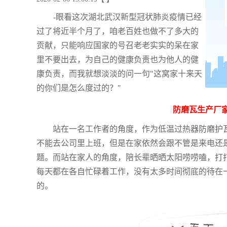
-
眼看这次湖北武汉新型冠状肺炎疫情已经
过了将近半个月了，咱老百姓也做不了多大的
贡献，只能响应国家的号召老老实实的呆在家
里不要出去，为自己的健康负责也为他人的健
康负责，而我就想淡淡的问一句
"
这窝家十来天
的你们是怎么度过的？
"
防磨瓦生产厂
站在一名工作者的角度，作为低温过热器防磨护
不能去公司里上班，但是在家依然会跟不管是来电还
题。而站在家人的角度，陪长辈晒晒太阳唠唠嗑，打
每天都在各自忙碌着工作，没有太多时间彻底的待在
的。