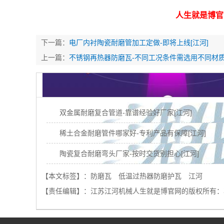
人生就是博官
下一篇：
电厂内衬陶瓷耐磨管加工定做-即将上线[江河]
上一篇：
不锈钢再热器防磨瓦-不同工况条件需选用不同材质
双金属耐磨复合管道-靠谱经验好厂家[江河]
稀土合金耐磨管件哪家好-专利产品有保障[江河]
陶瓷复合耐磨弯头厂家-按时交货别担心[江河]
稀土合金耐磨管找哪家-自产自销更实惠[江河]
【本文标签】：
防磨瓦
低温过热器防磨护瓦
江河
【责任编辑】：
江苏江河机械人生就是博官网的版权所有：
陶瓷耐磨管一米多少钱厂家给出的是这个价[江河]
蒙皮非金属补偿器价格-免费咨询购买更放心[江河]