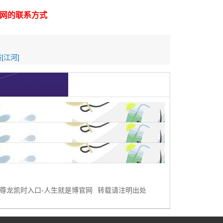
网的联系方式
[江河]
尊龙凯时入口-人生就是博官网
转载请注明出处