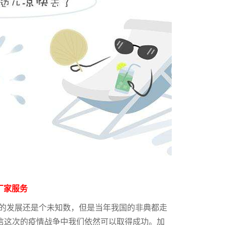
厂家服务
的发展还是个未知数，但是当年我国的非典都走
信这次的疫情战争中我们依然可以取得成功。加