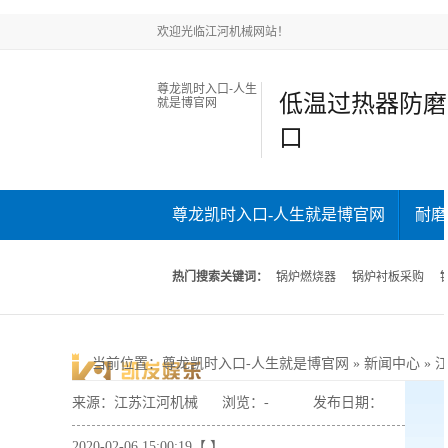
欢迎光临江河机械网站！
尊龙凯时入口-人生
低温过热器防磨
就是博官网
口
尊龙凯时入口-人生就是博官网
耐磨
新闻中心
关于江河
联系江河
热门搜索关键词：
锅炉燃烧器
锅炉衬板采购
当前位置
：
尊龙凯时入口-人生就是博官网
»
新闻中心
»
来源：江苏江河机械
浏览：
-
发布日期：
2020-02-06 15:00:19【 】