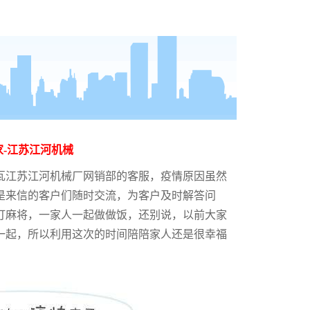
家
-
江苏江河机械
瓦江苏江河机械厂网销部的客服，疫情原因虽然
是来信的客户们随时交流，为客户及时解答问
打麻将，一家人一起做做饭，还别说，以前大家
一起，所以利用这次的时间陪陪家人还是很幸福