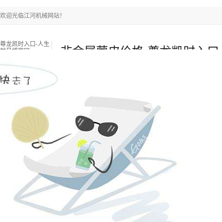
欢迎光临江河机械网站！
尊龙凯时入口-人生
非金属蒙皮价格-尊龙凯时入口
就是博官网
尊龙凯时入口-人生就是博官网
耐磨陶瓷管
双金属复合
新闻中心
关于江河
联系江河
热门搜索关键词：
锅炉燃烧器
锅炉衬板采购
锅炉风帽
当前位置
：
尊龙凯时入口-人生就是博官网
»
新闻中心
»
江河新闻
»
非
来源：江苏江河机械
浏览：
-
发布日期：
2021-02-05 10:00:00【 】