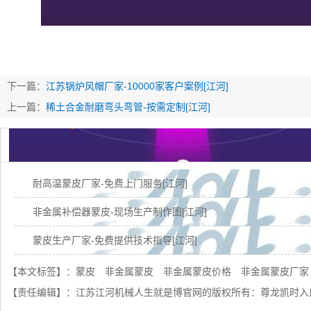
下一篇：
江苏锅炉风帽厂家-10000家客户案例[江河]
上一篇：
稀土合金耐磨弯头弯管-按需定制[江河]
耐高温蒙皮厂家-免费上门服务[江河]
非金属补偿器蒙皮-现场生产制作图[江河]
蒙皮生产厂家-免费提供技术指导[江河]
江苏蒙皮哪家好-用过的客户都推荐[江苏江河]
【本文标签】：
蒙皮
非金属蒙皮
非金属蒙皮价格
非金属蒙皮厂家
【责任编辑】：
江苏江河机械人生就是博官网的版权所有：
尊龙凯时入
防火防紫外线蒙皮-可1天快速出货[江河]