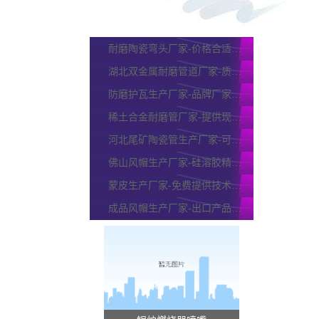
山东防磨瓦生产厂家-一周成交[江河]
耐高温蒙皮厂家-免费上门服务[江河]
耐磨陶瓷弯头厂家-价格合适真的很重要
湖北双金属耐磨管道厂家-质优的厂家为您排忧解难[江河]
防磨护瓦生产厂家-品牌厂家质量更靠谱[江河]
稀土合金耐磨管厂家-提供现场测绘服务[江河]
河北尾矿陶瓷管生产厂家-可提供现场测绘服务[江河]
佛山风帽生产厂家-硅溶胶精密铸造[江河]
蒙皮生产厂家-免费提供技术指导[江河]
成品风帽生产厂家-出口产品[江河]