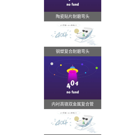
陶瓷贴片耐磨弯头
钢塑复合耐磨弯头
内衬高铬双金属复合管