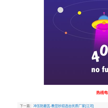
热线电
下一篇：
冲压防磨瓦-教您妙招选出优质厂家[江河]