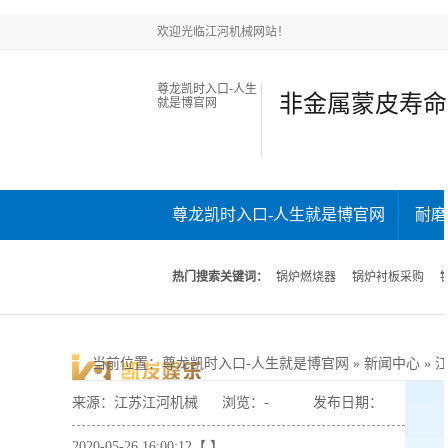
欢迎光临江河机械网站！
尊龙凯时入口-人生
非金属蒙皮寿命
就是博官网
尊龙凯时入口-人生就是博官网
耐磨
新闻中心
关于江河
联系江河
热门搜索关键词：
锅炉燃烧器
锅炉衬板采购
当前位置
：
尊龙凯时入口-人生就是博官网
»
新闻中心
»
来源：江苏江河机械
浏览：
-
发布日期：
2020-05-26 16:00:12【 】