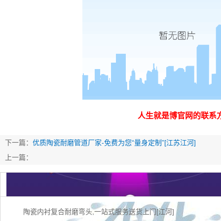
人生就是博官网的联系
下一篇：
优质陶瓷耐磨管道厂家-免费为您“量身定制”[江苏江河]
上一篇：
陶瓷内衬复合耐磨弯头,一站式服务送货上门[江河]