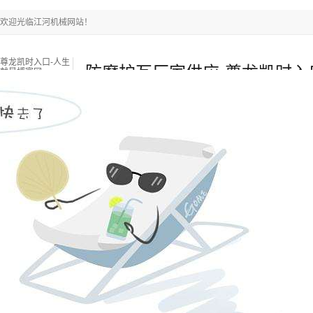
欢迎光临江河机械网站！
尊龙凯时入口-人生
防磨护瓦厂家供应-尊龙凯时入
就是博官网
尊龙凯时入口-人生就是博官网
耐磨陶瓷管
双金属复合
新闻中心
关于江河
联系江河
热门搜索关键词：
锅炉燃烧器
锅炉衬板采购
锅炉风帽
当前位置
：
尊龙凯时入口-人生就是博官网
»
新闻中心
»
江河新闻
»
防
来源：江苏江河机械
浏览：
-
发布日期：
2019-11-25 10:00:15【 】