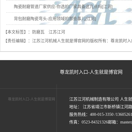
陶瓷耐磨管道厂家供应-你选的厂家具备这几点吗[江河]
背包耐磨陶瓷弯头-应用领域的那些事儿[江河]
双金属复合耐磨管道-迟不容缓合作于[江河]
【本文标签】：
防磨瓦
江苏江河
【责任编辑】：
江苏江河机械人生就是博官网的版权所有：
尊龙凯时入
耐磨板生产厂家-好厂家赞叹不已[江河]
高铬耐磨双金属耐磨管道-兄弟给的[江河]
耐磨陶瓷弯头三通-官方材质解析[江河]
尊龙凯时入口-人生就是博官网
耐磨双金属复合管件-免费提供现场1对1技术指导与操作服务[江河
双金属复合耐磨管件-不要掉以轻心联系[江河]
江苏江河机械制造有限公司 人生
尊龙凯时入口-人生就是博官网
双金属耐磨衬管,一枝独秀看品牌厂家[江河]
地址： 江苏省靖江市新桥镇江河路
服务热线：400-015-3350 /13605261
传真：0523-84321326邮箱：
maste