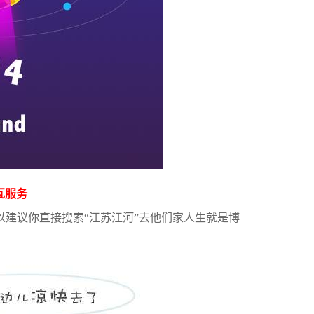
瓦服务
以建议你直接搜索
“江苏江河”去他们家人生就是博