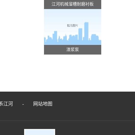
江河机械溜槽耐磨衬板
渣浆泵
系江河
-
网站地图