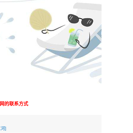
网的联系方式
河]