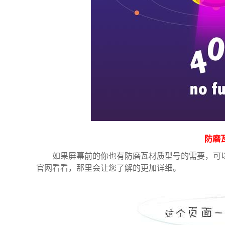
防磨
如果屏幕前的你也有防磨瓦材质型号的需要，可
官网看看，那里会让您了解的更加详细。