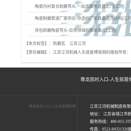
陶瓷内衬复合耐磨弯头,一站式服务送货上门[江河]
陶瓷耐磨管道厂家供应-你选的厂家具备这几点吗[江河
背包耐磨陶瓷弯头-应用领域的那些事儿[江河]
双金属复合耐磨管道-迟不容缓合作于[江河]
【本文标签】：
防磨瓦
江苏江河
【责任编辑】：
江苏江河机械人生就是博官网的版权所有：
耐磨板生产厂家-好厂家赞叹不已[江河]
高铬耐磨双金属耐磨管道-兄弟给的[江河]
耐磨陶瓷弯头三通-官方材质解析[江河]
尊龙凯时入口-人生就是
耐磨双金属复合管件-免费提供现场1对1技术指导与操
双金属复合耐磨管件-不要掉以轻心联系[江河]
江苏江河机械制造有限
尊龙凯时入口-人生就是博官网
双金属耐磨衬管,一枝独秀看品牌厂家[江河]
地址： 江苏省靖江市新
服务热线：400-015-3350 
传真：0523-8432132