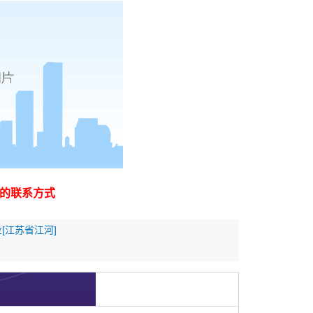
的联系方式
[江苏省江河]