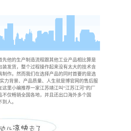
首先他的生产制造流程跟其他工业产品相比算是
包装发货，整个过程操作起来没有太大的技术含
具制作。然而我们在选择产品的同时首要的是选
家实力背景、产品质量、人生就是博官网的售后服
这里小编推荐一家江苏靖江叫“江苏江河”的厂
品不仅畅销全国各地，并且还出口海外多个国
不到人。