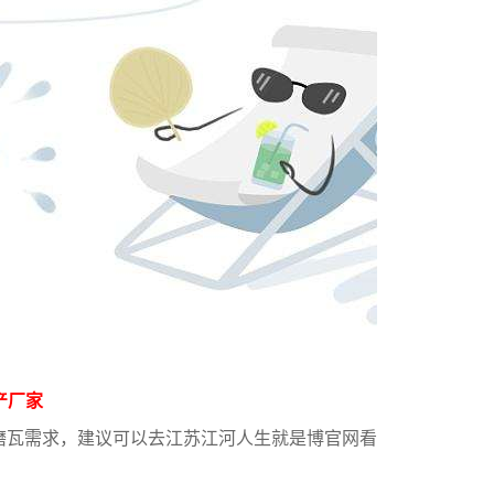
产厂家
防磨瓦需求，建议可以去江苏江河人生就是博官网看