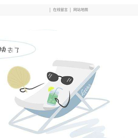
│
在线留言
│
网站地图
网的产品中心
项目案例
相关江河新闻