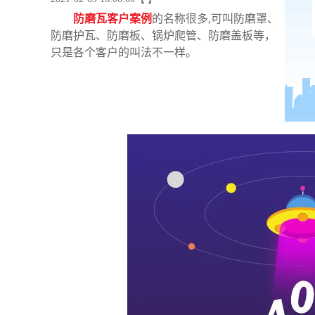
防磨瓦客户案例
的名称很多
,可叫防磨罩、
防磨护瓦、防磨板、锅炉爬管、防磨盖板等，
只是各个客户的叫法不一样。