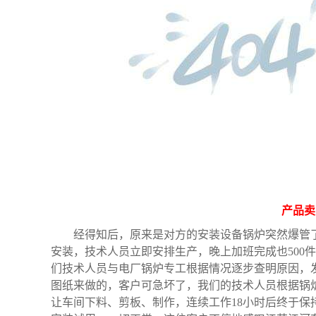
产品卖
经得知后，原来是对方的
安装设备锅炉突然爆管
安装
，
技术人员立即安排生产，晚上加班完成也
500
们技术
人员与电厂锅炉专工根据情况逐步查明原因，
图纸来做的，客户可急坏了，
我们的技术人员
根据锅
让车间
下料、剪板、制作，连续工作
18小时后终于