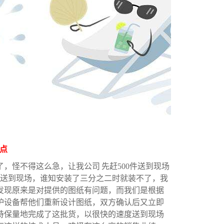
点
了
，
怪不得这么急，让
我公司
先赶
500件送到现场
件送到现场，
谁知安装了三分之二时
就装不了，我
发现
原来是对提供的图纸有问题，而我们是根据
炉设备帮他们重新设计图纸，双方
确认后
又
立即
保持保量地完成了这批货，以
很
快的速度送到现场