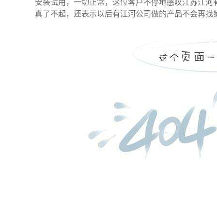
安装试用，一切正常，这位客户不停地感叹江苏江河
真了不起，还表示以后
有
江河公司
做
的产品不会再找