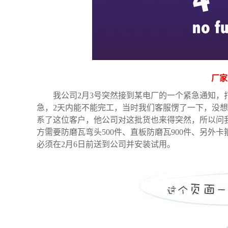
厂家
我公司
2月3号突然接到某电厂的一个紧急通知
急，
2
天内能不能完工，当时我们客服愣了一下，没想
系了这位客户，他公司对这批货也来得突然，所以问
方需要防磨瓦弯头
500件、直板防磨瓦900件、另外
必须在2月6日前送到公司并安装试用。