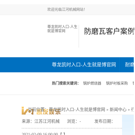
欢迎光临江河机械网站！
尊龙凯时入口-人生
防磨瓦客户案例
就是博官网
尊龙凯时入口-人生就是博官网
耐磨
新闻中心
关于江河
联系江河
热门搜索关键词：
锅炉燃烧器
锅炉衬板采购
当前位置
：
尊龙凯时入口-人生就是博官网
»
新闻中心
»
来源：江苏江河机械
浏览：
-
发布日期：
2021-02-09 16:00:00【 】