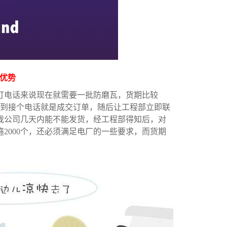
优势
，打电话来说现在就需要一批防磨瓦，货期比较
到接个电话就是成交订单，随后让工程部立即联
我公司几天内能不能发货，经工程部得知后，对
卡箍2000个，还必须满足电厂的一些要求，而货期