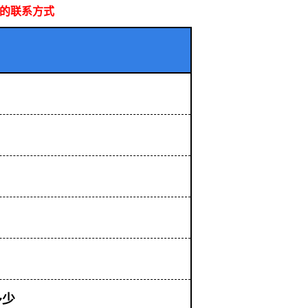
的联系方式
多少