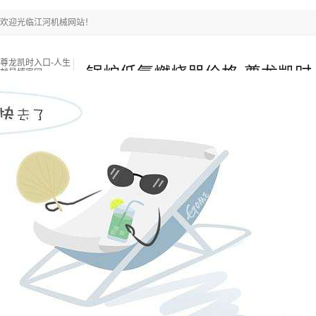
欢迎光临江河机械网站！
尊龙凯时入口-人生
锅炉低氮燃烧器价格-尊龙凯时
就是博官网
口
尊龙凯时入口-人生就是博官网
耐磨陶瓷管
双金属复合
新闻中心
关于江河
联系江河
热门搜索关键词：
锅炉燃烧器
锅炉衬板采购
锅炉风帽
当前位置
：
尊龙凯时入口-人生就是博官网
»
新闻中心
»
行业资讯
»
锅
来源：江苏江河机械
浏览：
-
发布日期：
2021-09-18 14:00:00【 】