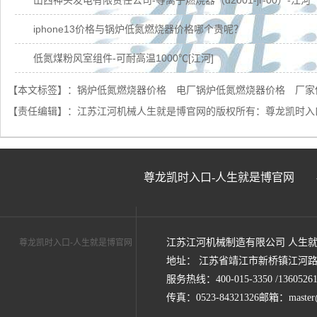
山西神头发电有限责任公司-等离子燃烧器（d2001-jr-00）-江河
iphone13价格与锅炉低氮燃烧器价格哪个贵呢？
低氮煤粉风室组件-可耐高温1000℃[江河]
墨西哥-等离子燃烧器-江河
【本文标签】：
锅炉低氮燃烧器价格
电厂锅炉低氮燃烧器价格
厂家
【责任编辑】：
江苏江河机械人生就是博官网的版权所有：
尊龙凯时入
台风灿都对江苏锅炉低氮燃烧器生产厂家有影响吗？
聊城祥光项目-等离子燃烧器（d2001-jr0-00)-江河
生产锅炉燃烧器厂家-客户质检品质无忧[江河]
尊龙凯时入口-人生就是博官网
华盛江泉2×350超临界机组-等离子燃烧器-江河
锅炉燃烧器哪家好-实地厂家现场验货[江河]
江苏江河机械制造有限公司 人生
尊龙凯时入口-人生就是博官网
抚州电厂-等离子燃烧器-江河
地址： 江苏省靖江市新桥镇江河路
服务热线：400-015-3350 /13605261
传真：0523-84321326邮箱：
maste