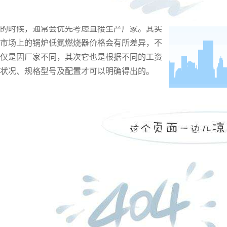
许多意向客户在了解
锅炉低氮燃烧器价格
的时候，通常会优先考虑直接生产厂家。其实
市场上的
锅炉低氮燃烧器价格
会有所差异，不
仅是因厂家不同，其次它也是根据不同的工资
状况、规格型号及配置才可以明确得出的。