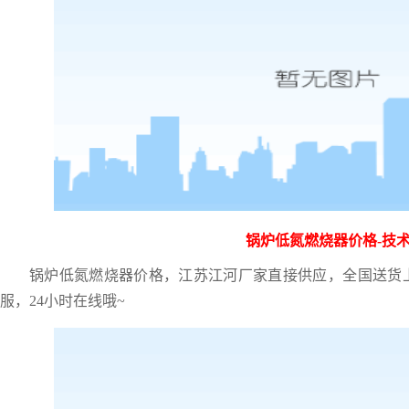
锅炉低氮燃烧器价格
-技
锅炉低氮燃烧器价格
，
江苏江河厂家直接供应，全国
送货
服，
24小时在线哦~