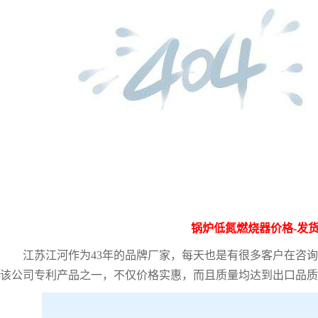
锅炉低氮燃烧器价格
-发
江苏江河作为
43年的品牌厂家，每天也是有很多客户在咨询
该公司专利产品之一，不仅价格实惠，而且质量均达到出口品质