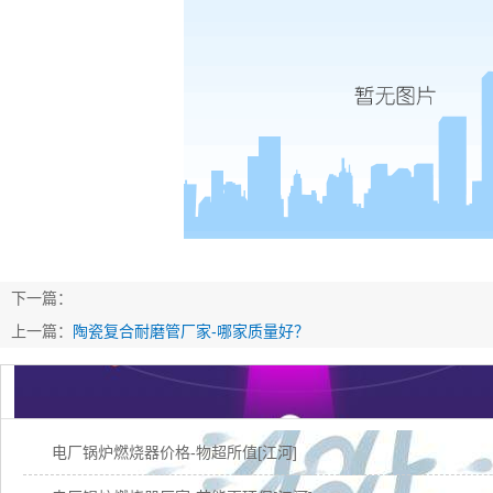
下一篇：
上一篇：
陶瓷复合耐磨管厂家-哪家质量好？
电厂锅炉燃烧器价格-物超所值[江河]