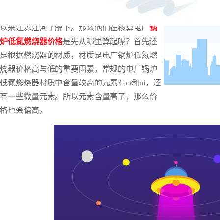
如果你想
找个靠谱的锅炉燃烧器厂家，可
以来江苏江河了解下。那么他们在核算电厂
锅
炉低氮燃烧器价格
是先从哪里算起呢？首先还
是根据燃烧器的材质，材质是电厂锅炉低氮燃
烧器价格高与低的重要因素，常规的电厂锅炉
低氮燃烧器材质中含量较高的元素有
cr和ni，还
有一些微量元素。所以元素含量高了，那么价
格也会偏高。