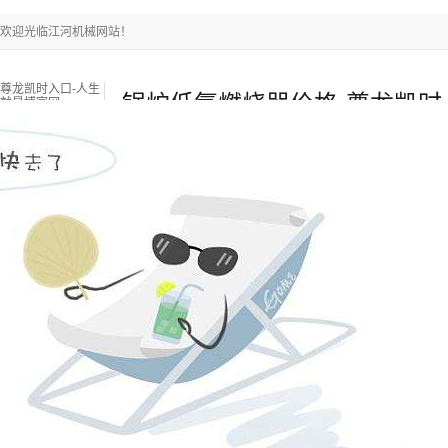
欢迎光临江河机械网站！
尊龙凯时入口-人生
锅炉低氮燃烧器价格-尊龙凯时
就是博官网
口
尊龙凯时入口-人生就是博官网
耐磨陶瓷管
双金属复合
新闻中心
关于江河
联系江河
热门搜索关键词：
锅炉燃烧器
锅炉衬板采购
锅炉风帽
当前位置
：
尊龙凯时入口-人生就是博官网
»
新闻中心
»
常见问题
»
锅
来源：江苏江河机械
浏览：
-
发布日期：
2021-11-17 10:00:00【 】