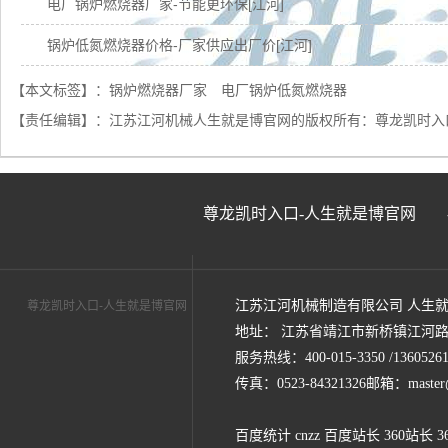
电厂锅炉燃烧器厂家-节能更环保[江河]
锅炉低氮燃烧器价格-厂家供应出厂价[江河]
iphone13价格与锅炉低氮燃烧器价格哪个贵呢？
【本文标签】：
锅炉燃烧器厂家
电厂锅炉低氮燃烧器
【责任编辑】：
江苏江河机械人生就是博官网的版权所有：
尊龙凯时入
生产锅炉燃烧器厂家-客户质检品质无忧[江河]
锅炉燃烧器哪家好-实地厂家现场验货[江河]
电厂锅炉燃烧器价格-应该从哪里算起[江河]
尊龙凯时入口-人生就是博官网
煤粉锅炉燃烧器厂家-提供专业测量服务[江河]
电厂锅炉燃烧器价格-生产厂家出厂价[江河]
江苏江河机械制造有限公司 人生
尊龙凯时入口-人生就是博官网
锅炉低氮燃烧器价格-43年品牌厂家供应[江河]
地址： 江苏省靖江市新桥镇江河路
服务热线：400-015-3350 /13605261
传真：0523-84321326邮箱：
maste
百度统计 cnzz 百度站长 360站长 3