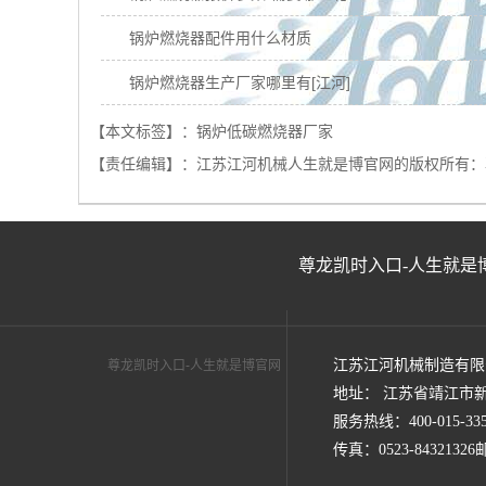
锅炉燃烧器配件用什么材质
锅炉燃烧器生产厂家哪里有[江河]
锅炉燃烧器的材质有哪些？[江河]
【本文标签】：
锅炉低碳燃烧器厂家
【责任编辑】：
江苏江河机械人生就是博官网的版权所有：
锅炉燃烧器配件厂家-持久耐用[江河]
锅炉燃烧器厂家价格-报价来图可定制[江河]
锅炉燃烧器生产厂家-厂家直接销售[江河]
尊龙凯时入口-人生就是
锅炉燃烧器配件价格核算需要提供什么?[江河]
锅炉燃烧器配件厂家-生产需要什么
江苏江河机械制造有限
尊龙凯时入口-人生就是博官网
锅炉燃烧器厂家有哪些-10000 企业的选择[江河]
地址： 江苏省靖江市新
服务热线：400-015-3350 
传真：0523-8432132