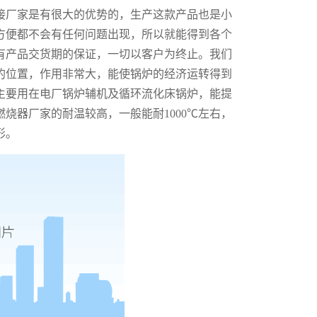
接厂家是有很大的优势的，生产这款产品也是小
方便都不会有任何问题出现，所以就能得到各个
有产品交货期的保证，一切以客户为终止。我们
的位置，作用非常大，能使锅炉的经济运转得到
主要用在电厂锅炉辅机及循环流化床锅炉，能提
燃烧器厂家的耐温较高，一般能耐
1000℃左右，
形。