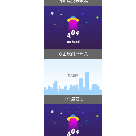
锅炉燃烧器喷嘴
双金属耐磨弯头
非金属蒙皮