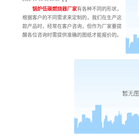
锅炉低碳燃烧器厂家
有各种不同的形状，
根据客户的不同需求来定制的，我们在生产这
款产品时，经常在客户咨询，但作为厂家要提
醒各位咨询时需提供准确的图纸才能报价的。