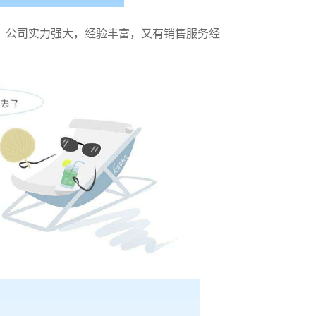
，公司实力强大，经验丰富，又有销售服务经