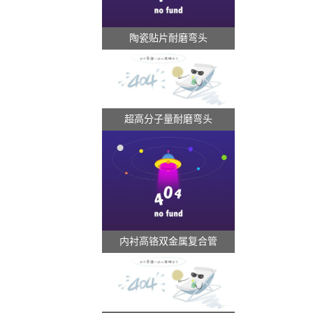
陶瓷贴片耐磨弯头
超高分子量耐磨弯头
内衬高铬双金属复合管