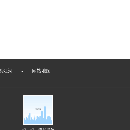
系江河
-
网站地图