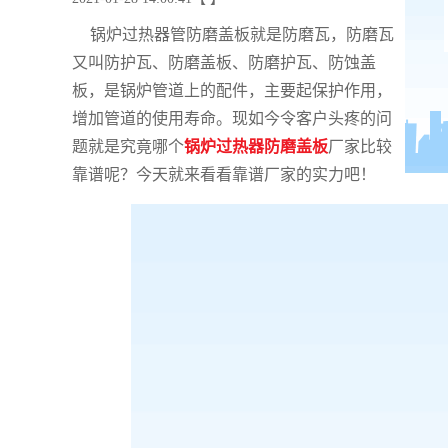
锅炉过热器管防磨盖板就是防磨瓦，防磨瓦
又叫防护瓦、防磨
盖板、防磨护瓦、防蚀盖
板，是锅炉管道上的配件，主要起保护作用，
增加管道的使用寿命。现如今令客户头疼的问
题就是究竟哪个
锅炉过热器防磨盖板
厂家比较
靠谱呢？今天就来看看靠谱厂家的实力吧！