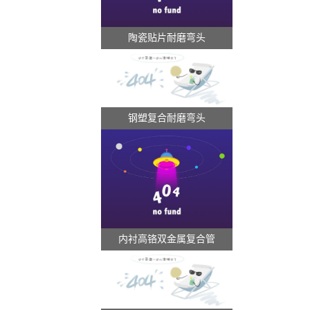
陶瓷贴片耐磨弯头
钢塑复合耐磨弯头
内衬高铬双金属复合管