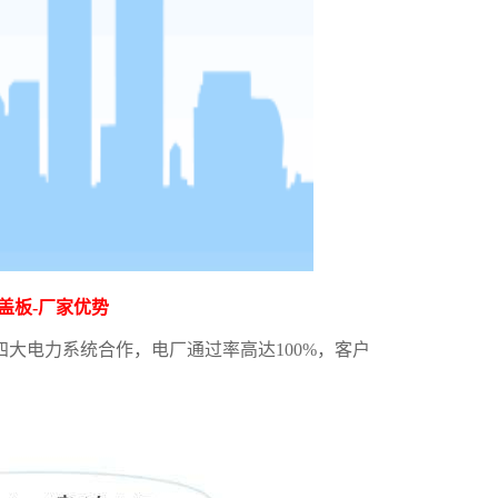
盖板
-厂家优势
四大电力系统合作，电厂通过率高达
100%，客户