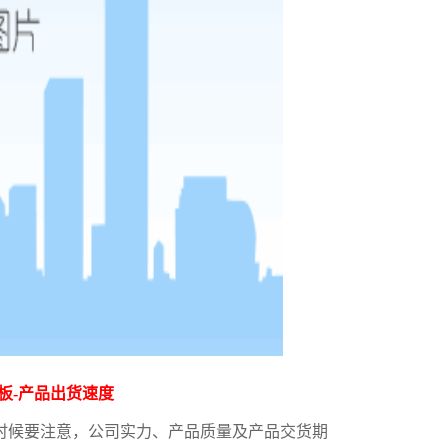
板
-产品出货速度
时候要注意，公司实力、产品质量及产品交货期