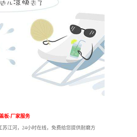
盖板
-厂家服务
江苏江河，
24小时在线，免费给您提供耐磨方