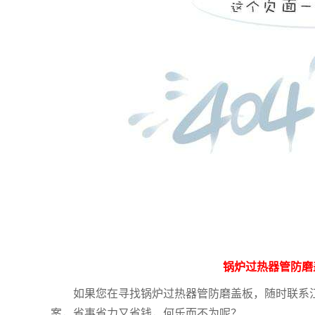
锅炉过热器管防磨
如果您在寻找锅炉过热器管防磨盖板，随时联系
案，省事省力又省钱，何乐而不为呢？