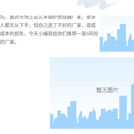
大家在选择
锅炉燃烧器厂家
有没有踩过
坑，面对市场上这么多锅炉燃烧器厂家，很多
人都无从下手，怕自己选了不好的厂家，造成
成本的损失，今天小编就给你们推荐一家
0风险
的厂家。