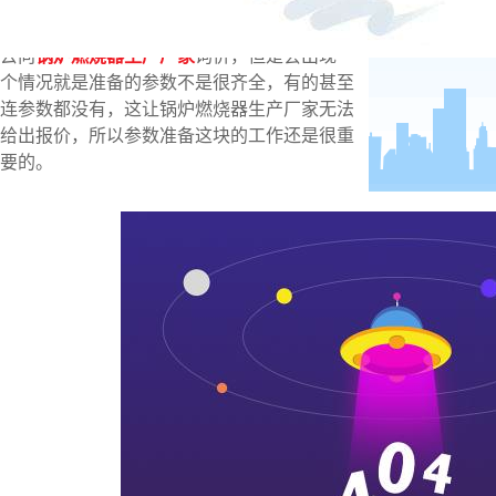
很多朋友在准备想要购买锅炉燃烧器时会
去向
锅炉燃烧器生产厂家
询价，但是会出现一
个情况就是准备的参数不是很齐全，有的甚至
连参数都没有，这让锅炉燃烧器生产厂家无法
给出报价，所以参数准备这块的工作还是很重
要的。