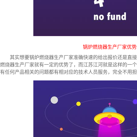
锅炉燃烧器生产厂家优势
其实想要锅炉燃烧器生产厂家准确快速的给出报价还是直接
燃烧器生产厂家就有一定的优势了，而江苏江河就是这样的一个
有任何产品相关的问题都有相对应的技术人员服务，完全不用担