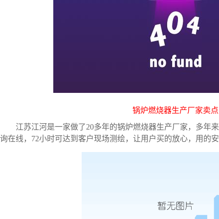
锅炉燃烧器生产厂家卖点
江苏江河是一家做了
20多年的锅炉燃烧器生产厂家，多年来
询在线，72小时可达到客户现场测绘，让用户买的放心，用的