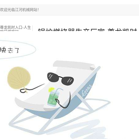
欢迎光临江河机械网站！
尊龙凯时入口-人生
锅炉燃烧器生产厂家-尊龙凯时
就是博官网
口
尊龙凯时入口-人生就是博官网
耐磨陶瓷管
双金属复合
新闻中心
关于江河
联系江河
热门搜索关键词：
锅炉燃烧器
锅炉衬板采购
锅炉风帽
当前位置
：
尊龙凯时入口-人生就是博官网
»
新闻中心
»
行业资讯
»
锅
来源：江苏江河机械
浏览：
-
发布日期：
2021-11-23 10:00:00【 】