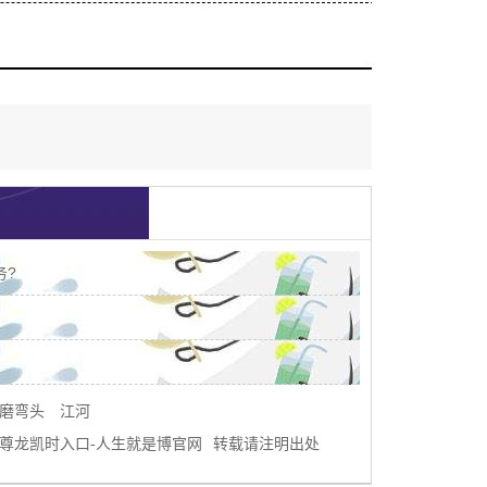
务?
磨弯头
江河
尊龙凯时入口-人生就是博官网
转载请注明出处
不方便?