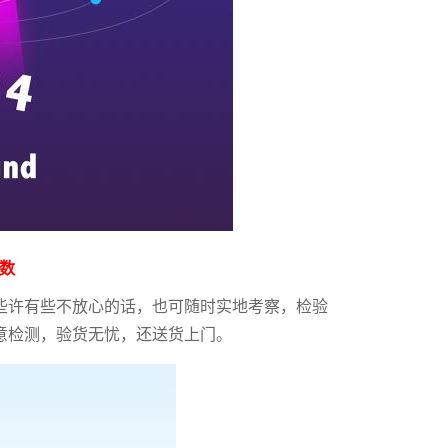
数
些许有些不放心的话，也可随时实地考察，检验
意检测，验货无忧，还送货上门。