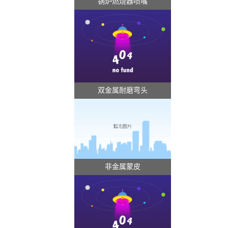
锅炉燃烧器喷嘴
双金属耐磨弯头
非金属蒙皮