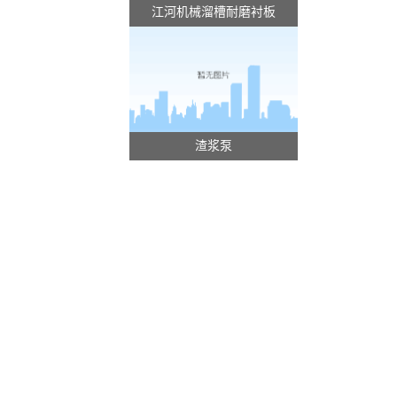
江河机械溜槽耐磨衬板
渣浆泵