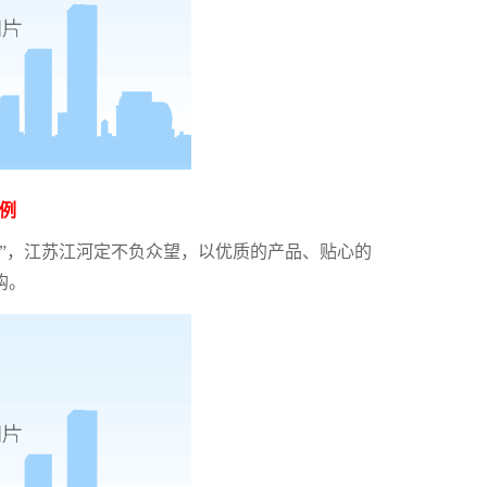
例
河”，江苏江河定不负众望，以优质的产品、贴心的
购。