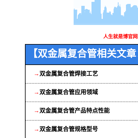
人生就是博官网
【双金属复合管相关文章
→
双金属复合管焊接工艺
→
双金属复合管应用领域
→
双金属复合管产品特点性能
→
双金属复合管规格型号