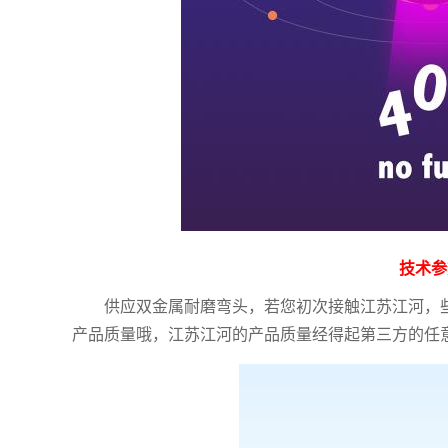
技术参
供应双金属耐磨弯头，若您初次接触江苏江河，
产品质量哦，江苏江河的产品质量经得起第三方的任