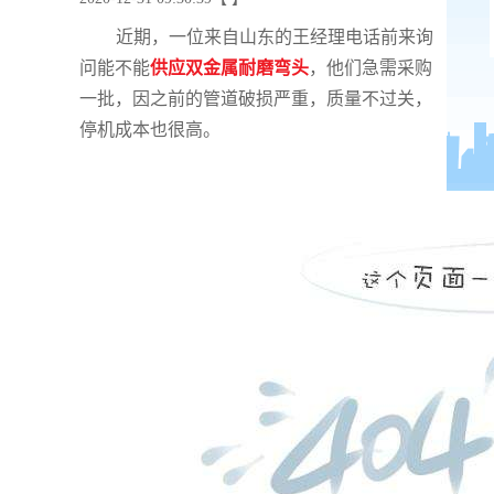
近期，一位来自
山东的王经理电话前来询
问能不能
供应双金属耐磨弯头
，他们急需采购
一批，因之前的管道破损严重，质量不过关，
停机成本也很高。