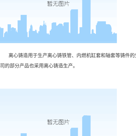
离心铸造用于生产离心铸铁管、内燃机缸套和轴套等铸件的
司的部分产品也采用离心铸造生产。