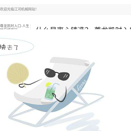
欢迎光临江河机械网站！
尊龙凯时入口-人生
什么是离心铸造？-尊龙凯时入
就是博官网
尊龙凯时入口-人生就是博官网
耐磨陶瓷管
双金属复合
新闻中心
关于江河
联系江河
热门搜索关键词：
锅炉燃烧器
锅炉衬板采购
锅炉风帽
当前位置
：
尊龙凯时入口-人生就是博官网
»
新闻中心
»
常见问题
»
什
来源：江苏江河机械
浏览：
-
发布日期：
2016-11-17 16:42:47【 】