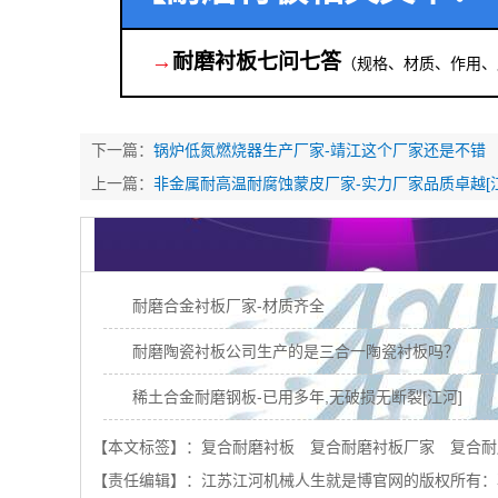
→
耐磨衬板七问七答
（规格、材质、作用、
下一篇：
锅炉低氮燃烧器生产厂家-靖江这个厂家还是不错
上一篇：
非金属耐高温耐腐蚀蒙皮厂家-实力厂家品质卓越[江
耐磨合金衬板厂家-材质齐全
耐磨陶瓷衬板公司生产的是三合一陶瓷衬板吗？
稀土合金耐磨钢板-已用多年,无破损无断裂[江河]
矿山耐磨衬板公司之三合一陶瓷耐磨衬板篇
【本文标签】：
复合耐磨衬板
复合耐磨衬板厂家
复合耐
【责任编辑】：
江苏江河机械人生就是博官网的版权所有：
双金属耐磨复合衬板-优质供应商品质卓越[江河]