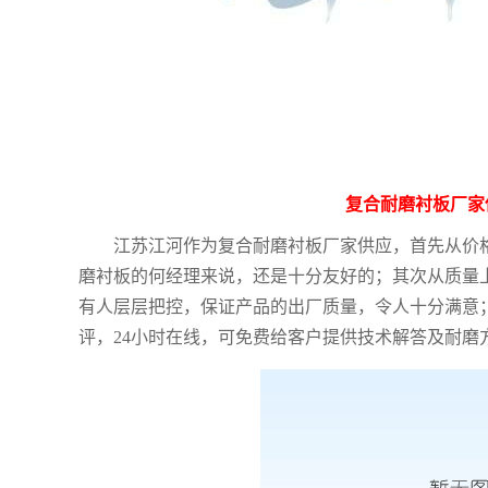
复合耐磨衬板厂家
江苏江河作为复合耐磨衬板厂家供应，首先从价
磨衬板的何经理来说，还是十分友好的；其次从质量
有人层层把控，保证产品的出厂质量，令人十分满意
评，
24小时在线，可免费给客户提供技术解答及耐磨