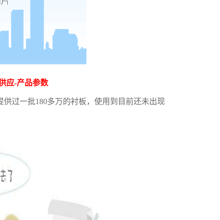
供应
-产品参数
提供过一批
180多万的衬板，使用到目前还未出现