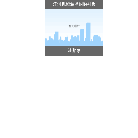
江河机械溜槽耐磨衬板
渣浆泵