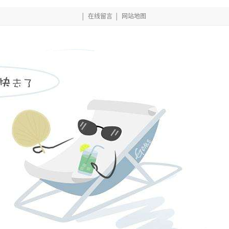
│
在线留言
│
网站地图
网的产品中心
项目案例
相关江河新闻