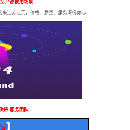
应
-产品使用场景
接来江苏江河，价格、质量、服务深得你心！
供应
-服务团队
↘
】