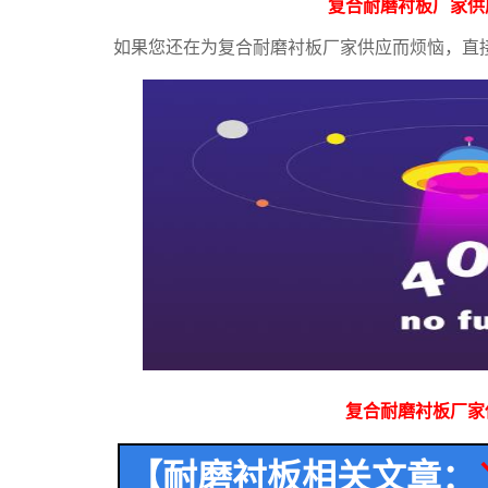
复合耐磨衬板厂家供
如果您还在为复合耐磨衬板厂家供应而烦恼，直
复合耐磨衬板厂家
【耐磨衬板相关文章：