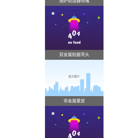
锅炉燃烧器喷嘴
双金属耐磨弯头
非金属蒙皮