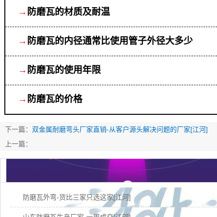
→
防磨瓦的材质及耐温
→
防磨瓦的内径通常比使用管子外径大多少
→
防磨瓦的使用年限
→
防磨瓦的价格
下一篇：
双金属耐磨弯头厂家直销-从客户源头解决问题的厂家[江河]
上一篇：
防磨瓦外弯-货比三家只选这家[江河]