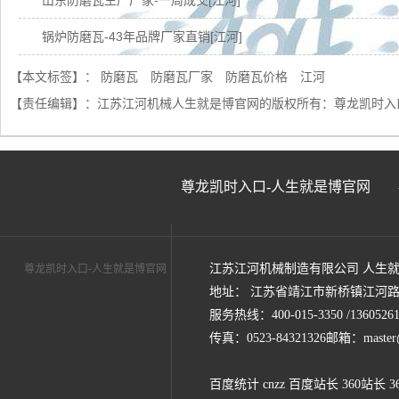
山东防磨瓦生产厂家-一周成交[江河]
锅炉防磨瓦-43年品牌厂家直销[江河]
防磨护瓦生产厂家-品牌厂家质量更靠谱[江河]
【本文标签】：
防磨瓦
防磨瓦厂家
防磨瓦价格
江河
【责任编辑】：
江苏江河机械人生就是博官网的版权所有：
尊龙凯时入
不锈钢单瓦-提供原厂材质检测报告[江河]
309s防磨瓦厂家-提供原厂材质报告[江河]
锅炉管防磨瓦-可耐温1000℃不变形[江河]
尊龙凯时入口-人生就是博官网
省煤器直管防磨瓦-安装0失误[江河]
不锈钢防磨瓦-材质多样寿命长达5年[江河]
江苏江河机械制造有限公司 人生
尊龙凯时入口-人生就是博官网
锅炉爬管制造商-厂家3天出货[江河]
地址： 江苏省靖江市新桥镇江河路
服务热线：400-015-3350 /13605261
传真：0523-84321326邮箱：
maste
百度统计 cnzz 百度站长 360站长 3