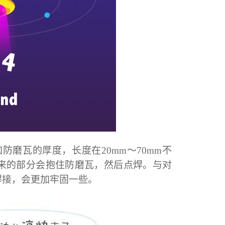
加防磨瓦的厚度，长度在
20mm
～
70mm
不
来的部分会抱住防磨瓦，然后点焊。与
对
焊接，会更加牢固一些。