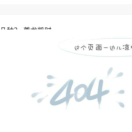
几种？-尊龙凯时
陶瓷管
双金属复合管
电厂锅炉燃烧器
人生就是博官
锅炉风帽
常见问题
»
防磨瓦的卡环有几种？