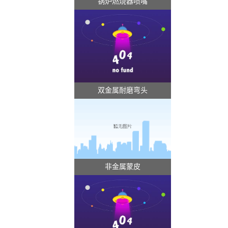
锅炉燃烧器喷嘴
双金属耐磨弯头
非金属蒙皮