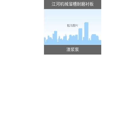
江河机械溜槽耐磨衬板
渣浆泵