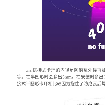
u
型
搭接式卡环的内径是防磨瓦外径再
等。
在半圆形时会多出
5mm
。在安装时多出
接式半圆形卡环相比较因为抱住了防磨瓦后