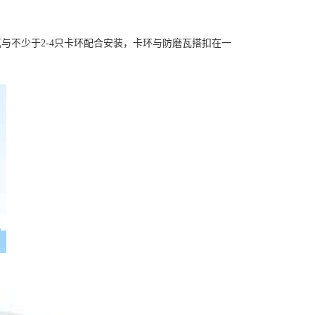
瓦与不少于
2-4只卡环配合安装，卡环与防磨瓦搭扣在一