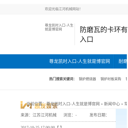
欢迎光临江河机械网站！
尊龙凯时入口-人生
防磨瓦的卡环有
就是博官网
入口
尊龙凯时入口-人生就是博官网
耐磨
新闻中心
关于江河
联系江河
热门搜索关键词：
锅炉燃烧器
锅炉衬板采购
当前位置
：
尊龙凯时入口-人生就是博官网
»
新闻中心
»
来源：江苏江河机械
浏览：
-
发布日期：
2017-10-25 17:00:00【 】