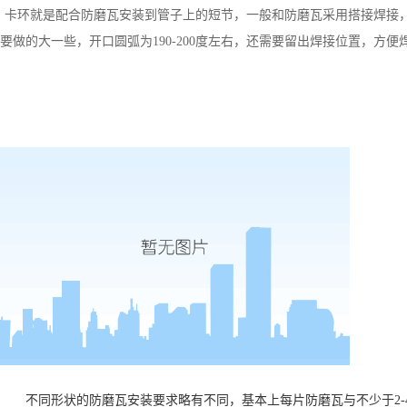
卡环就是配合防磨瓦安装到管子上的短节，一般和防磨瓦采用搭接焊接
要做的大一些，开口圆弧为190-200度左右，还需要留出焊接位置，方便
不同形状的防磨瓦安装要求略有不同，基本上每片防磨瓦与不少于
2