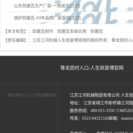
山东防磨瓦生产厂家-一周成交[江河]
锅炉防磨瓦-43年品牌厂家直销[江河]
防磨护瓦生产厂家-品牌厂家质量更靠谱[江河]
【本文标签】：
防磨瓦制作
防磨瓦安装实例
防磨瓦
【责任编辑】：
江苏江河机械人生就是博官网的版权所有：
尊龙凯时入
不锈钢单瓦-提供原厂材质检测报告[江河]
309s防磨瓦厂家-提供原厂材质报告[江河]
锅炉管防磨瓦-可耐温1000℃不变形[江河]
尊龙凯时入口-人生就是博官网
省煤器直管防磨瓦-安装0失误[江河]
不锈钢防磨瓦-材质多样寿命长达5年[江河]
江苏江河机械制造有限公司 人生
尊龙凯时入口-人生就是博官网
锅炉爬管制造商-厂家3天出货[江河]
地址： 江苏省靖江市新桥镇江河路
服务热线：400-015-3350 /13605261
传真：0523-84321326邮箱：
maste