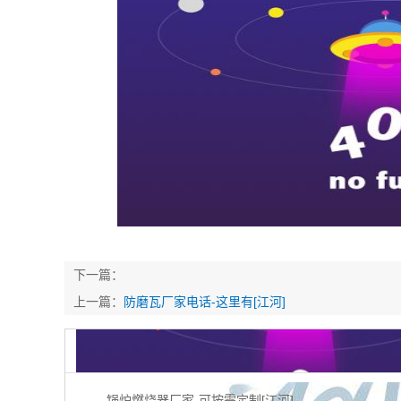
下一篇：
上一篇：
防磨瓦厂家电话-这里有[江河]
锅炉燃烧器厂家-可按需定制[江河]