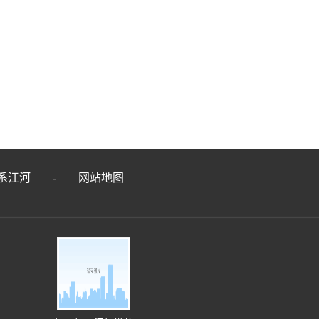
系江河
-
网站地图