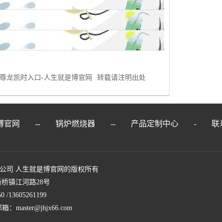
尊龙凯时入口-人生就是博官网
转载请注明出处
博官网
--
锅炉燃烧器
--
产品定制中心
-
联
公司 人生就是博官网的版权所有
桥镇江河路28号
/13605261199
6邮箱：
master@jhjx66.com