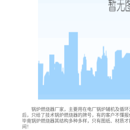
锅炉
燃烧器厂家，主要用在电厂锅炉辅机及循环
后，只给了技术
锅炉
燃烧器的牌号，有的客户不懂报
毕竟
锅炉
燃烧器其结构多种多样，只有图纸、材质才
间！