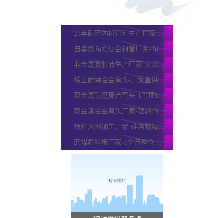
防磨瓦厂家电话-这里有[江河]
磨煤机衬板厂家-质量更可靠[江河]
23年耐磨内衬管道生产厂家实力说话[江河]
自蔓燃陶瓷复合钢管厂家-陶瓷层含量如何
非金属膨胀节生产厂家-交货及时无延误[江河]
稀土耐磨合金弯头-厂家直供更可靠[江河]
双金属耐磨复合弯头-1管顶10管[江河]
双金属合金弯头厂家-理想的管道厂家[江河]
锅炉风帽加工厂家-硅溶胶精密铸造[江河]
磨煤机衬板厂家-8个月检修无破裂磨损[江河]