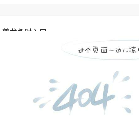
-尊龙凯时入口
陶瓷管
双金属复合管
电厂锅炉燃烧器
人生就是博官
锅炉风帽
行业资讯
»
锅炉燃烧器厂家-报价需图纸[江河]