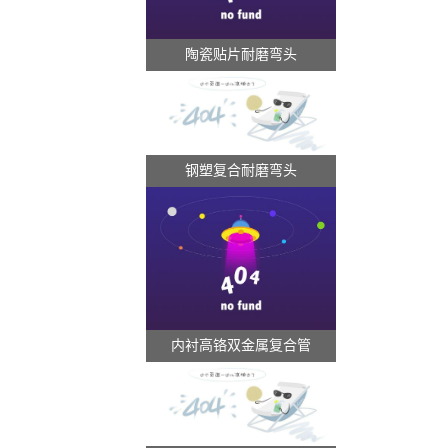
陶瓷贴片耐磨弯头
钢塑复合耐磨弯头
内衬高铬双金属复合管