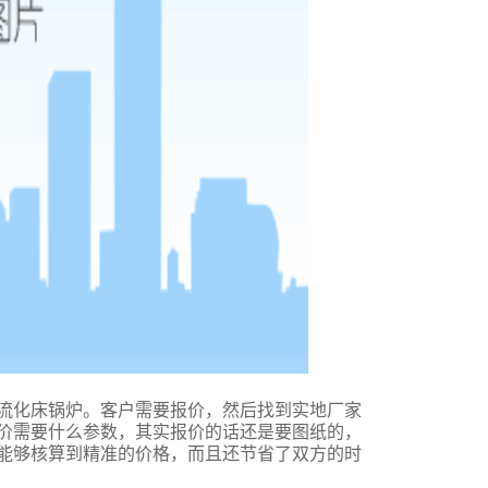
流化床锅炉。客户需要报价，然后找到实地厂家
价需要什么参数，其实报价的话还是要图纸的，
能够核算到精准的价格，而且还节省了双方的时