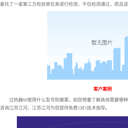
委托了一家第三方检验单位来进行检测，不仅检测通过，而且送
客户案例
过热器
60管用什么型号防磨罩，如您想要了解具体需要哪
咨询江苏江河，江苏江河为您提供免费1对1技术指导。