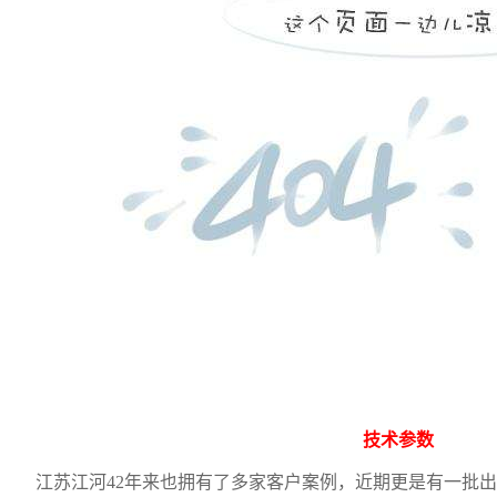
技术参数
江苏江河
42年来也拥有了多家客户案例，近期更是有一批