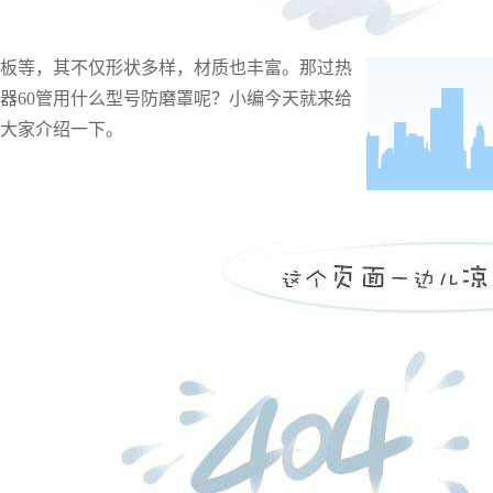
防磨瓦
，又称防磨护瓦、防磨罩、防磨盖
板等，其不仅形状多样，材质也丰富。那过热
器
60管用什么型号防磨罩
呢？小编今天就来给
大家介绍一下。