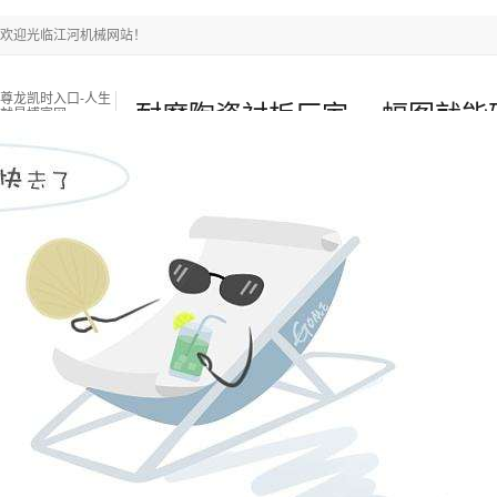
欢迎光临江河机械网站！
尊龙凯时入口-人生
耐磨陶瓷衬板厂家,一幅图就能
就是博官网
定耐磨衬板的质量度[江苏江河]
尊龙凯时入口
尊龙凯时入口-人生就是博官网
耐磨陶瓷管
双金属复合
新闻中心
关于江河
联系江河
热门搜索关键词：
锅炉燃烧器
锅炉衬板采购
锅炉风帽
当前位置
：
尊龙凯时入口-人生就是博官网
»
新闻中心
»
江河新闻
»
耐
来源：江苏江河机械
浏览：
-
发布日期：
2019-11-19 16:00:42【 】