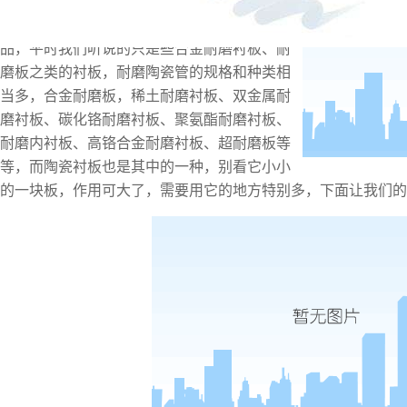
耐磨陶瓷衬板厂家
-陶瓷衬板又是种什么产
品，平时我们听说的只是些合金耐磨衬板、耐
磨板之类的衬板，
耐磨陶瓷管的规格和种类
相
当多，合金耐磨板，稀土耐磨衬板、双金属耐
磨衬板、碳化铬耐磨衬板、聚氨酯耐磨衬板、
耐磨内衬板、高铬合金耐磨衬板、超耐磨板等
等，而陶瓷衬板也是其中的一种，别看它小小
的一块板，作用可大了，需要用它的地方特别多，下面让我们的