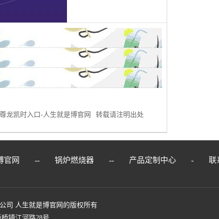
尊龙凯时入口-人生就是博官网
转载请注明出处
博官网
--
锅炉燃烧器
--
产品定制中心
-
联
公司 人生就是博官网的版权所有
桥镇江河路28号