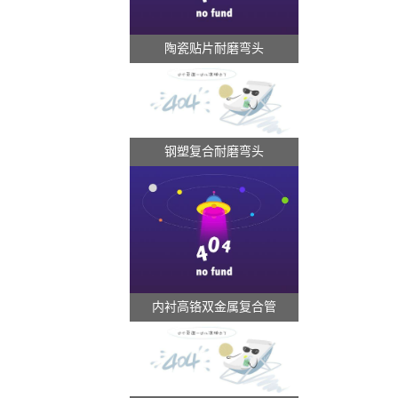
陶瓷贴片耐磨弯头
钢塑复合耐磨弯头
内衬高铬双金属复合管