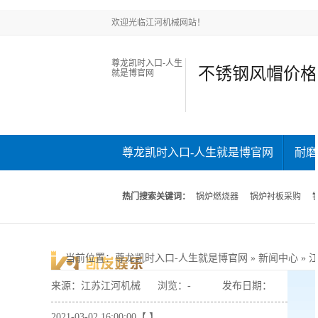
欢迎光临江河机械网站！
尊龙凯时入口-人生
不锈钢风帽价格
就是博官网
尊龙凯时入口-人生就是博官网
耐磨
新闻中心
关于江河
联系江河
热门搜索关键词：
锅炉燃烧器
锅炉衬板采购
当前位置
：
尊龙凯时入口-人生就是博官网
»
新闻中心
»
来源：江苏江河机械
浏览：
-
发布日期：
2021-03-02 16:00:00【 】