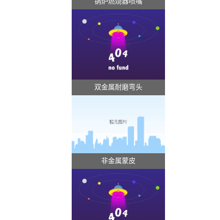
锅炉燃烧器喷嘴
双金属耐磨弯头
非金属蒙皮