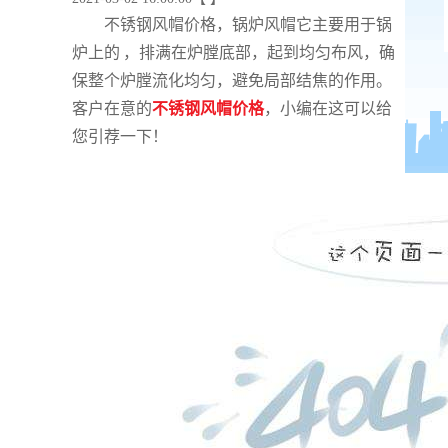
不锈钢风帽价格，锅炉风帽它主要用于锅
炉上的
，排满在炉膛底部，起到均匀布风，确
保整个炉膛流化均匀，避免局部结焦的作用。
客户在意的
不锈钢风帽价格
，小编在这可以给
您引荐一下！