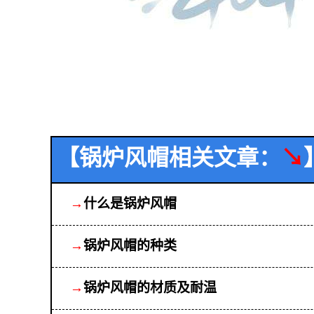
【锅炉风帽相关文章：
↘
→
什么是锅炉风帽
→
锅炉风帽的种类
→
锅炉风帽的材质及耐温