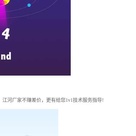
，江河厂家不赚差价，更有给您
1v1技术服务指导!