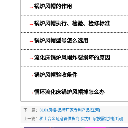
→
锅炉风帽的作用
→
锅炉风帽执行、检验、检修标准
→
锅炉风帽型号怎么选用
→
流化床锅炉风帽炸裂损坏的原因
→
锅炉风帽验收条件
→
循环流化床锅炉风帽掉怎么办
下一篇：
310s风帽-品牌厂家专利产品[江河]
上一篇：
稀土合金耐磨管供货商-实力厂家按需定制[江河]